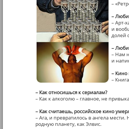
– «Ретр
– Люби
– Арт-
и вооб
долей 
– Люб
– Нам н
и напи
– Кино
– Книг
– Как относишься к сериалам?
– Как к алкоголю – главное, не привыка
– Как считаешь, российское кино умер
– Ага, и превратилось в ангела мести. 
родную планету, как Элвис.