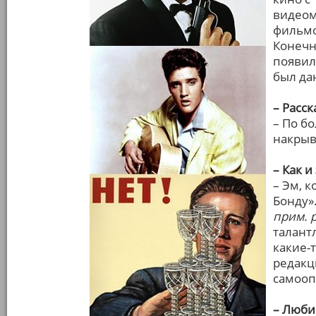
видеом
фильмо
Конечн
появил
был да
– Расс
– По б
накрыв
– Как и
– Эм, 
Бонду»
прим. р
талант
какие-т
редакц
самооп
– Люби