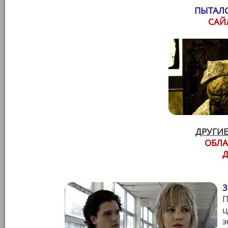
ПЫТАЛС
САЙ
ДРУГИЕ
ОБЛА
Д
3
П
ц
э