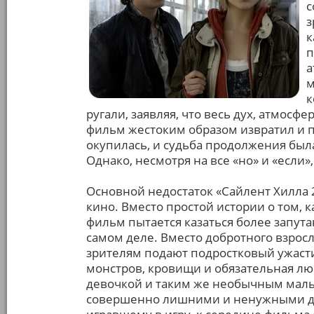
с
з
к
п
а
м
к
ругали, заявляя, что весь дух, атмос
фильм жестоким образом извратил и пе
окупилась, и судьба продолжения была
Однако, несмотря на все «но» и «если»,
Основной недостаток «Сайлент Хилла 2»
кино. Вместо простой истории о том, к
фильм пытается казаться более запут
самом деле. Вместо добротного взросл
зрителям подают подростковый ужасти
монстров, кровищи и обязательная л
девочкой и таким же необычным мальч
совершенно лишними и ненужными дет