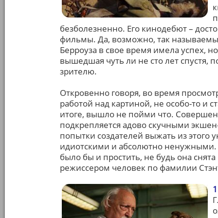
к
п
безболезненно. Его кинодебют – дост
фильмы. Да, возможно, так называемы
Берроуза в свое время имела успех, но
вышедшая чуть ли не сто лет спустя, 
зрителю.
Откровенно говоря, во время просмотр
работой над картиной, не особо-то и с
итоге, вышло не пойми что. Совершен
подкрепляется адово скучными экшен-
попытки создателей выжать из этого 
идиотскими и абсолютно ненужными. Н
было бы и простить, не будь она снята
режиссером человек по фамилии Стэн
1
Г
о