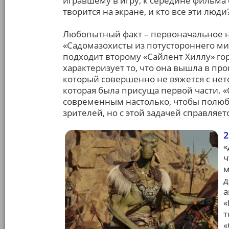
игравшему в игру, к середине фильма 
творится на экране, и кто все эти люди
Любопытный факт – первоначальное н
«Садомазохисты из потустороннего мир
подходит второму «Сайлент Хиллу» го
характеризует то, что она вышла в п
который совершенно не вяжется с нет
которая была присуща первой части. «
современным настолько, чтобы полю
зрителей, но с этой задачей справляет
2
«
ч
м
д
а
«
т
«