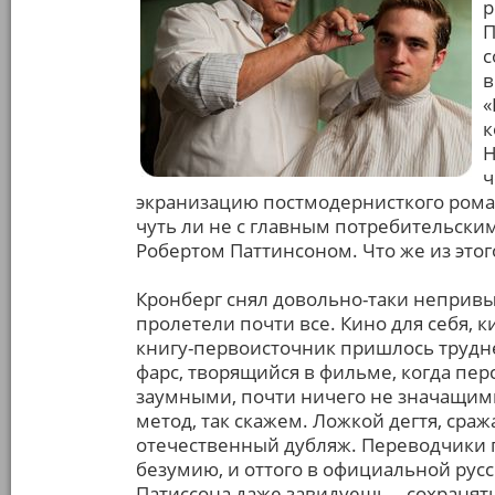
р
П
с
в
«
к
Н
ч
экранизацию постмодернисткого рома
чуть ли не с главным потребительски
Робертом Паттинсоном. Что же из это
Кронберг снял довольно-таки непривы
пролетели почти все. Кино для себя, 
книгу-первоисточник пришлось трудне
фарс, творящийся в фильме, когда пер
заумными, почти ничего не значащим
метод, так скажем. Ложкой дегтя, ср
отечественный дубляж. Переводчики пр
безумию, и оттого в официальной рус
Патиссона даже завидуешь – сохраня