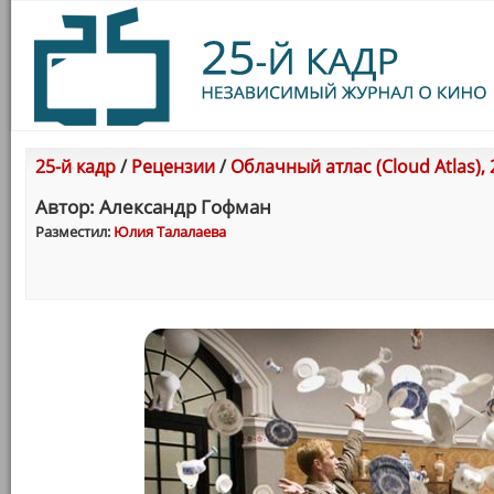
25-й кадр
/
Рецензии
/
Облачный атлас (Cloud Atlas),
Автор: Александр Гофман
Разместил:
Юлия Талалаева