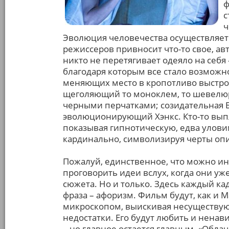
ф
с
ч
Эволюция человечества осуществляет
режиссеров привносит что-то свое, ав
никто не перетягивает одеяло на себя
благодаря которым все стало возможн
меняющих место в кропотливо выстро
щеголяющий то моноклем, то шевелюр
черными перчатками; созидательная Б
эволюционирующий Хэнкс. Кто-то выпл
показывая гипнотическую, едва улови
кардинально, символизируя черты оп
Пожалуй, единственное, что можно и
проговорить идеи вслух, когда они 
сюжета. Но и только. Здесь каждый кадр
фраза – афоризм. Фильм будут, как и М
микроскопом, выискивая несуществу
недостатки. Его будут любить и ненави
– но главное остается главным, «Обла