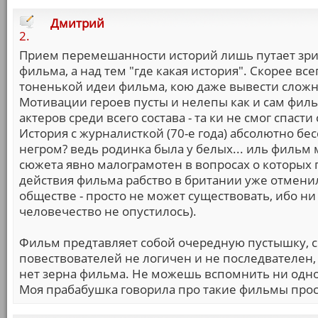
Дмитрий
2.
Прием перемешанности историй лишь путает зрите
фильма, а над тем "где какая история". Скорее вс
тоненькой идеи фильма, кою даже вывести сложн
Мотивации героев пусты и нелепы как и сам филь
актеров среди всего состава - та ки не смог спасти
История с журналисткой (70-е года) абсолютно бе
негром? ведь родинка была у белых... иль фильм м
сюжета явно малограмотен в вопросах о которых 
действия фильма рабство в британии уже отмен
обществе - просто не может существовать, ибо ни
человечество не опустилось).
Фильм предтавляет собой очередную пустышку, с
повествователей не логичен и не последвателен,
нет зерна фильма. Не можешь вспомнить ни одно
Моя прабабушка говорила про такие фильмы просто