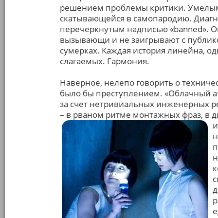
решением проблемы критики. Умелым
скатывающейся в самопародию. Диагн
перечеркнутым надписью «banned». О
вызывающи и не заигрывают с публико
сумерках. Каждая история линейна, о
слагаемых. Гармония.
Наверное, нелепо говорить о техниче
было бы преступлением. «Облачный ат
за счет нетривиальных инженерных р
– в рваном ритме монтажных фраз, в
и
н
п
н
к
с
д
р
е