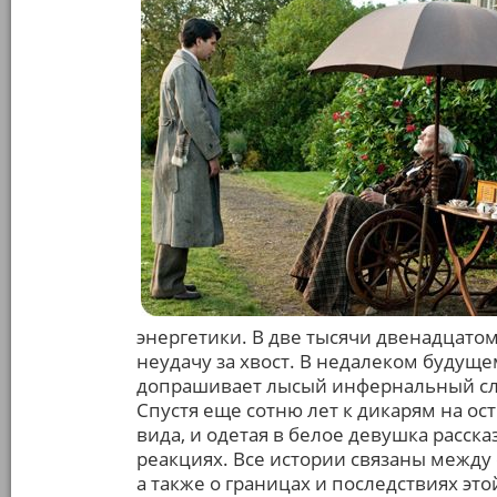
энергетики. В две тысячи двенадцато
неудачу за хвост. В недалеком будуще
допрашивает лысый инфернальный сле
Спустя еще сотню лет к дикарям на ос
вида, и одетая в белое девушка расс
реакциях. Все истории связаны между с
а также о границах и последствиях это