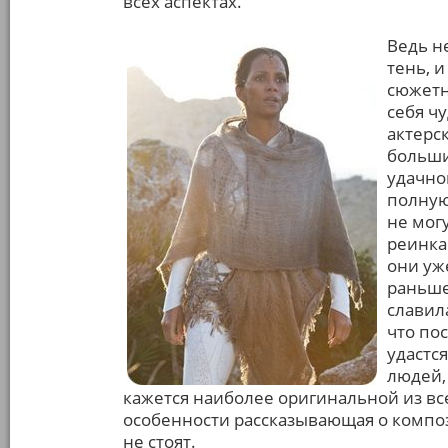
всех аспектах.
Ведь н
тень, 
сюжетн
себя ч
актерс
больши
удачно
полную
не мог
реинка
они уж
раньше
славил
что по
удастс
людей,
кажется наиболее оригинальной из все
особенности рассказывающая о компо
не стоят.