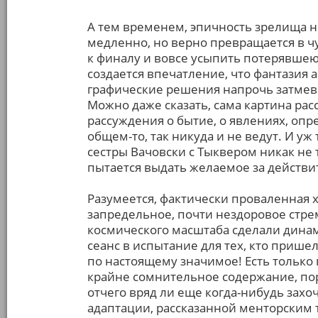
А тем временем, эпичность зрелища н
медленно, но верно превращается в 
к финалу и вовсе усыпить потерявшею
создается впечатление, что фантазия
графические решения напрочь затмев
Можно даже сказать, сама картина расс
рассуждения о бытие, о явлениях, оп
общем-то, так никуда и не ведут. И уж
сестры Вачовски с Тыквером никак не
пытается выдать желаемое за действи
Разумеется, фактически проваленная 
запредельное, почти нездоровое стре
космического масштаба сделали дина
сеанс в испытание для тех, кто прише
по настоящему значимое! Есть только 
крайне сомнительное содержание, пор
отчего вряд ли еще когда-нибудь захо
адаптации, рассказанной менторским 