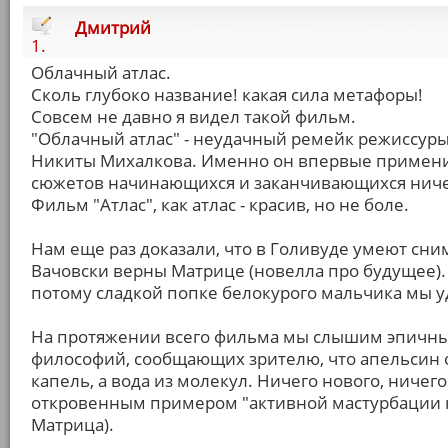
Дмитрий
1.
Облачный атлас.
Сколь глубоко название! какая сила метафоры!
Совсем не давно я видел такой фильм.
"Облачный атлас" - неудачный ремейк режиссур
Никиты Михалкова. Именно он впервые примени
сюжетов начинающихся и заканчивающихся ничем
Фильм "Атлас", как атлас - красив, но не боле.
Нам еще раз доказали, что в Голивуде умеют сни
Вачовски верны Матрице (новелла про будущее). 
потому сладкой попке белокурого мальчика мы у
На протяжении всего фильма мы слышим эпичные
философий, сообщающих зрителю, что апельсин о
капель, а вода из молекул. Ничего нового, ничег
откровенным примером "активной мастурбации на
Матрица).