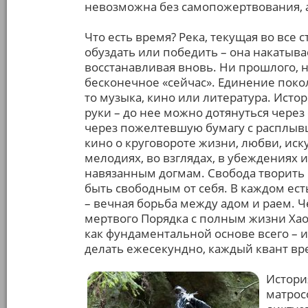
невозможна без самопожертвования, а
Что есть время? Река, текущая во все
обуздать или победить – она накатыва
восстанавливая вновь. Ни прошлого, н
бесконечное «сейчас». Единение покол
то музыка, кино или литература. Исто
руки – до нее можно дотянуться чере
через пожелтевшую бумагу с расплывш
кино о круговороте жизни, любви, иск
мелодиях, во взглядах, в убеждениях 
навязанным догмам. Свобода творить 
быть свободным от себя. В каждом есть
– вечная борьба между адом и раем. 
мертвого Порядка с полным жизни Хаос
как фундаментальной основе всего – и
делать ежесекундно, каждый квант вр
Истори
матросо