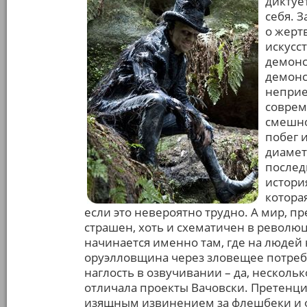
диктует
себя. 
о жерт
искусс
демонс
демонс
неприе
соврем
смешно
побег 
диамет
послед
истори
котора
если это невероятно трудно. А мир, 
страшен, хоть и схематичен в револю
начинается именно там, где на людей 
оруэлловщина через зловещее потребл
наглость в озвучивании – да, несколь
отличала проекты Вачовски. Претенц
изящным извинением за флешбеки и