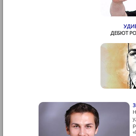
УДИ
ДЕБЮТ Р
3
Н
у
р
«