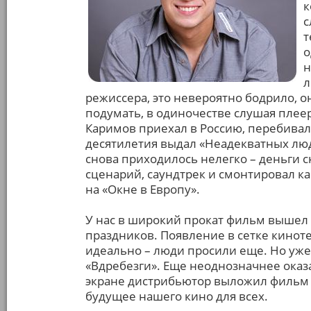
к
с
т
о
н
л
режиссера, это невероятно бодрило, о
подумать, в одиночестве слушая плее
Каримов приехал в Россию, перебивал
десятилетия выдал «Неадекватных лю
снова приходилось нелегко – деньги с
сценарий, саундтрек и смонтировал ка
на «Окне в Европу».
У нас в широкий прокат фильм вышел т
праздников. Появление в сетке киноте
идеально – люди просили еще. Но уж
«Вдребезги». Еще неоднозначнее оказ
экране дистрибьютор выложил фильм в 
будущее нашего кино для всех.