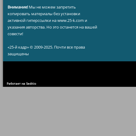
Внимание!
Мы не можем запретить
копировать материалы без установки
активной гиперссылки на www.25-k.com и
указания авторства. Но это останется на вашей
совести!
«25-й кадр» © 2009-2025. Почти все права
защищены
Работает на Seditio