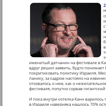
2
Н
с
и
с
м
н
б
в
т
т
именитый датчанин на фестивале в Ка
вдруг решил заявить, будто понимает Г
покритиковать политику Израиля. Мест
панику, за кадром настояло на извинен
отозвалось о нем, как о нежелательном
фестиваля, попутно сорвав гигантский
И пока внутри котелка Канн варилось 
в Израиле наверняка нашлось 70% ост