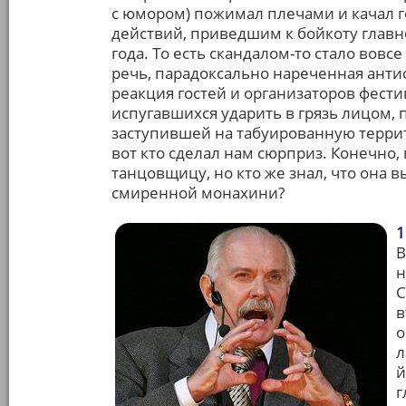
с юмором) пожимал плечами и качал 
действий, приведшим к бойкоту главн
года. То есть скандалом-то стало вовс
речь, парадоксально нареченная антисе
реакция гостей и организаторов фест
испугавшихся ударить в грязь лицом, 
заступившей на табуированную террит
вот кто сделал нам сюрприз. Конечно, 
танцовщицу, но кто же знал, что она 
смиренной монахини?
1
В
н
С
в
о
л
й
г