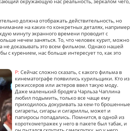
жающий окружающую нас реальность, зеркалом чего,
ительно должна отображать действительность, но
внимание на каких-то конкретных деталях, например
каждую минуту экранного времени проводит с
больше нечем заняться. То, что человек курит, можно
 а не доказывать это всем фильмом. Однако нашей
бы с курением, нас больше интересует то, как это
Р:
Сейчас сложно сказать, с какого фильма в
кинематографе появились курильщики. Кто из
режиссеров или актеров ввел такую моду.
Даже маленький бродяга Чарльза Чаплина
любил подымить, только все чаще ему
приходилось докуривать за кем-то брошенные
сигареты, сигары и сигариллы, может и
папиросы попадались. Помнится, в одной из
короткометражек у него в пакете был табак, и
он пытался скрутить самокрутку, но у него