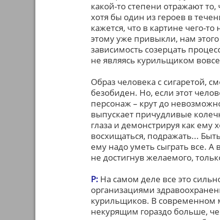
какой-то степени отражают то,
хотя бы один из героев в течен
кажется, что в картине чего-то
этому уже привыкли, нам этого
зависимость созерцать процесс
не являясь курильщиком вовсе
Образ человека с сигаретой, см
безобиден. Но, если этот чело
персонаж – крут до невозможно
выпускает причудливые колечк
глаза и демонстрируя как ему 
восхищаться, подражать... Быть
ему надо уметь сыграть все. А 
не достигнув желаемого, тольк
Р:
На самом деле все это силь
организациями здравоохранени
курильщиков. В современном 
некурящим гораздо больше, че