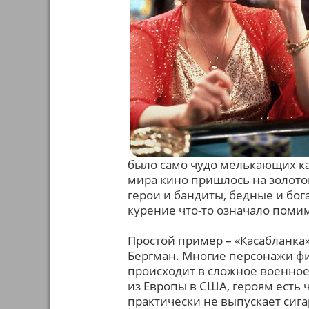
было само чудо мелькающих ка
мира кино пришлось на золото
герои и бандиты, бедные и бога
курение что-то означало помим
Простой пример – «Касабланка»
Бергман. Многие персонажи фил
происходит в сложное военно
из Европы в США, героям есть ч
практически не выпускает сигаре