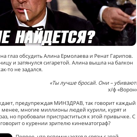
 на глаз обсудить Алина Ермолаева и Ренат Гарипов.
ницу и затянулся сигаретой. Алина вышла на балкон
к-то не задался.
«Ты лучше бросай. Они – убивают
х/ф «Ворон
рждает, предупреждая МИНЗДРАВ, так говорит каждый
е менее, многие миллионы людей курили, курят и
 раз, но пробовали пристраститься к этой привычке. С
 говорит о курении зрителю кинематограф?
Первое, что вспоминается в связи с этой