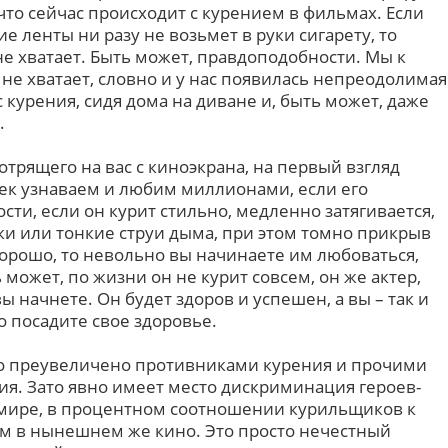
 что сейчас происходит с курением в фильмах. Если
ие ленты ни разу не возьмет в руки сигарету, то
 не хватает. Быть может, правдоподобности. Мы к
 не хватает, словно и у нас появилась непреодолимая
 курения, сидя дома на диване и, быть может, даже
.
отрящего на вас с киноэкрана, на первый взгляд
век узнаваем и любим миллионами, если его
сти, если он курит стильно, медленно затягивается,
и или тонкие струи дыма, при этом томно прикрыв
хорошо, то невольно вы начинаете им любоваться,
 может, по жизни он не курит совсем, он же актер,
вы начнете. Он будет здоров и успешен, а вы – так и
о посадите свое здоровье.
но преувеличено противниками курения и прочими
я. Зато явно имеет место дискриминация героев-
мире, в процентном соотношении курильщиков к
м в нынешнем же кино. Это просто нечестный