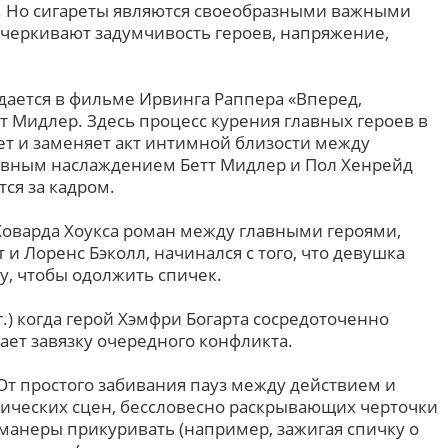
о. Но сигареты являются своеобразными важными
черкивают задумчивость героев, напряжение,
ается в фильме Ирвинга Раппера «Вперед,
тт Мидлер. Здесь процесс курения главных героев в
ет и заменяет акт интимной близости между
явным наслаждением Бетт Мидлер и Пол Хенрейд
тся за кадром.
) Ховарда Хоукса роман между главными героями,
 и Лоренс Бэколл, начинался с того, что девушка
у, чтобы одолжить спичек.
г.) когда герой Хэмфри Богарта сосредоточенно
чает завязку очередного конфликта.
От простого забивания пауз между действием и
ических сцен, бессловесно раскрывающих черточки
 манеры прикуривать (например, зажигая спичку о