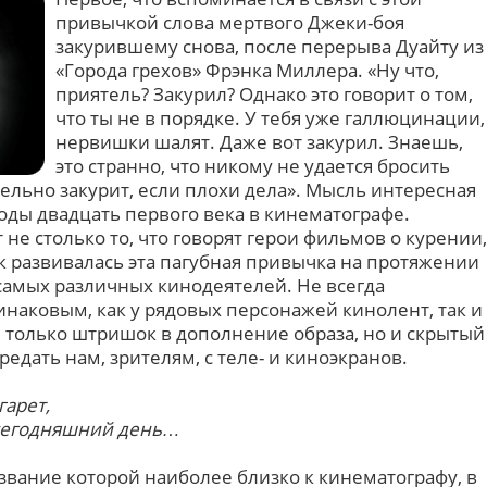
привычкой слова мертвого Джеки-боя
закурившему снова, после перерыва Дуайту из
«Города грехов» Фрэнка Миллера. «Ну что,
приятель? Закурил? Однако это говорит о том,
что ты не в порядке. У тебя уже галлюцинации,
нервишки шалят. Даже вот закурил. Знаешь,
это странно, что никому не удается бросить
ельно закурит, если плохи дела». Мысль интересная
годы двадцать первого века в кинематографе.
не столько то, что говорят герои фильмов о курении,
к развивалась эта пагубная привычка на протяжении
самых различных кинодеятелей. Не всегда
наковым, как у рядовых персонажей кинолент, так и
не только штришок в дополнение образа, но и скрытый
едать нам, зрителям, с теле- и киноэкранов.
гарет,
а сегодняшний день…
азвание которой наиболее близко к кинематографу, в