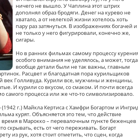
ничего не вышло. У Чаплина этот штрих
дополнял образ бродяги. Денег на курево не
хватало, а от нелегкой жизни хотелось хоть
пару раз затянуться. В изображениях богачей и
не только у него фигурировали, конечно же,
сигары.
Но в ранних фильмах самому процессу курени
особого внимания не уделялось, а может, тогда
вообще детали были не так важны, главным
ртинок. Расцвет и благодатная пора курильщиков
й век Голливуда. Курили все, мужчины и женщины,
тые. И курили со вкусом, со смаком. И почти всегда
о самого процесса или же что-то символизировало.
 (1942 г.) Майкла Кертиса с Хамфри Богартом и Ингри
ьма курят. Объясняется это тем, что действие
е время в Марокко – перевалочным пункте беженцев
то скрывать, есть от чего переживать. Богарт
ту из рук, хотя стоит отметить, что сцен, когда