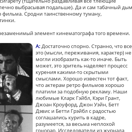
 сигарету (тщательно раздавливая все тлеющие
спечно выбрасывая подальше). Да и сам табачный ды
го фильма. Сродни таинственному туману,
тинки.
 незаменимый элемент кинематографа того времени.
А:
Достаточно спорно. Странно, что все
это (мысли, переживания, характер) не
могли изобразить как-то иначе. Быть
может, это зритель наделяет процесс
курения какими-то скрытыми
смыслами. Хорошо известен тот факт,
что актерам ретро фильмов хорошо
платили за подобную рекламу. Наши
любимые Кларк Гэйбл, Кэри Грант,
Джоан Кроуфорд, Джон Уэйн, Бетт
Дэвис и Бетти Грэйбл с радостью
соглашались курить в кадре,
разумеется, за весьма неплохой
гонорар. Исследователи из журнала