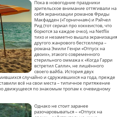
Пока в новогодние праздники
зрительское внимание оттягивали на
себя экранизации романов Фриды
Макфадден («Горничная») и Рэйчел
Рид (тот сериал про хоккеистов, что
борются за каждое очко), на Netflix
тихо и незаметно вышла экранизаци
другого жанрового бестселлера –
романа Эмили Генри «Отпуск на
двоих», этакого современного
стерильного оммажа к «Когда Гарри
встретил Салли», не лишённого
своего вайба. История двух
ившихся случайно и сдружившихся на года, прежде
ставили всё на свои места – типичное притяжение
но движущееся по знакомым тропам к очевидному
Однако не стоит заранее
разочаровываться – «Отпуск на