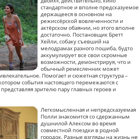
двоих», действительно, кино
стандартное и вполне предсказуемое
держащееся в основном на
режиссёрской вовлеченности и
актёрском обаянии, но этого вполне
достаточно. Постановщик Бретт
Хейли, собаку съевший на
мелодрамах разного пошиба, будто
аккумулирует все свои скромные
возможности, демонстрируя, что и
обычный ремесленник может
ивлекательное. Помогает и сюжетная структура –
котором события настоящего перемежаются с
представляя зрителю пару главных героев и
Легкомысленная и непредсказуемая
Полли знакомится со сдержанным
душнилой Алексом во время
совместной поездки в родной
городок. Разные взгляды на жизнь не