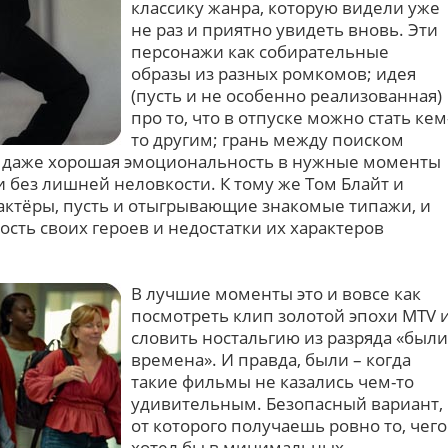
классику жанра, которую видели уже
не раз и приятно увидеть вновь. Эти
персонажи как собирательные
образы из разных ромкомов; идея
(пусть и не особенно реализованная)
про то, что в отпуске можно стать кем
то другим; грань между поиском
о; даже хорошая эмоциональность в нужные моменты
 и без лишней неловкости. К тому же Том Блайт и
ктёры, пусть и отыгрывающие знакомые типажи, и
сть своих героев и недостатки их характеров
В лучшие моменты это и вовсе как
посмотреть клип золотой эпохи MTV 
словить ностальгию из разряда «были
времена». И правда, были – когда
такие фильмы не казались чем-то
удивительным. Безопасный вариант,
от которого получаешь ровно то, чего
хотел бы в минимальных