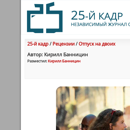
25-й кадр
/
Рецензии
/
Отпуск на двоих
Автор: Кирилл Банницин
Разместил:
Кирилл Банницин