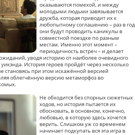
оказываются помехой, и между
молодыми людьми завязывается
дружба, которая приводит их к
любопытному соглашению – раз в год
они будут проводить каникулы в
совместной поездке по разным
местам. Именно этот момент –
периодичность встреч – и делает
ожиданий, уводя историю от наиболее очевидного
 уикэнда. История героев пройдёт через несколько
не становясь при этом искажённой версией
авляя облегчённую версию метаморфоз во
комых.
Не обходится без спорных сюжетных
ходов, но история пытается их
обосновать, в основном, конечно,
любовью, в которую здесь хочется
верить. Слишком уж со временем
начинает подкупать вся эта игра в