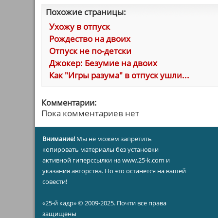
Похожие страницы:
Ухожу в отпуск
Рождество на двоих
Отпуск не по-детски
Джокер: Безумие на двоих
Как "Игры разума" в отпуск ушли...
Комментарии:
Пока комментариев нет
Внимание!
Мы не можем запретить
копировать материалы без установки
активной гиперссылки на www.25-k.com и
указания авторства. Но это останется на вашей
совести!
«25-й кадр» © 2009-2025. Почти все права
защищены