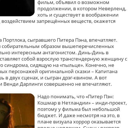
фильм, объявил о возможном
продолжении, в котором Неверленд,
хоть и существует в воображении
д воздействием запрещённых веществ, окажется
 Портлока, сыгравшего Питера Пэна, впечатляет.
тся собирательным образом вышеперечисленных
льно интересным антагонистом. Динь-Динь в
ставляет собой взрослую трансгендерную женщину с
о синдрома, сидящую на «пыльце». Конечно, не
вых персонажей оригинальной сказки – Капитана
ь в двух сценах, и сыгран дрэг-квином. А вот
и Венди Дарлинги совершенно не впечатляют.
Надо понимать, что «Питер Пэн:
Кошмар в Нетландии» – инди-проект,
поэтому у фильма был небольшой
бюджет. И даже несмотря на это, в
плане визуала хоррор оказывается
вполне неплохим. Сцены расправ