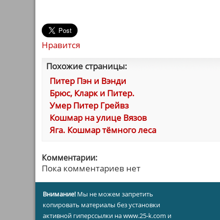
Нравится
Похожие страницы:
Питер Пэн и Вэнди
Брюс, Кларк и Питер.
Умер Питер Грейвз
Кошмар на улице Вязов
Яга. Кошмар тёмного леса
Комментарии:
Пока комментариев нет
Внимание!
Мы не можем запретить
копировать материалы без установки
активной гиперссылки на www.25-k.com и