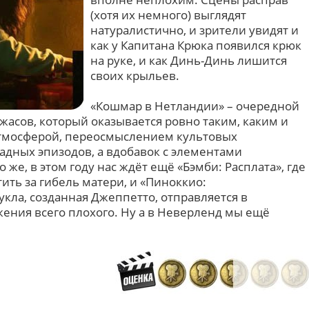
(хотя их немного) выглядят
натуралистично, и зрители увидят и
как у Капитана Крюка появился крюк
на руке, и как Динь-Динь лишится
своих крыльев.
«Кошмар в Нетландии» – очередной
жасов, который оказывается ровно таким, каким и
атмосферой, переосмыслением культовых
дных эпизодов, а вдобавок с элементами
 же, в этом году нас ждёт ещё «Бэмби: Расплата», где
ть за гибель матери, и «Пиноккио:
кла, созданная Джеппетто, отправляется в
жения всего плохого. Ну а в Неверленд мы ещё