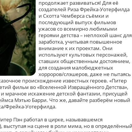
продолжает развиваться! Для её
создателей Риза Фрейка-Уотерфилда
и Скотта Чемберса съёмки и
последующий выпуск фильмов
ужасов со всемирно любимыми
героями детства – неплохой шанс для
заработка, учитывая повышенное
внимание к их проектам. Они
используют культовых персонажей,
ставших общественным достоянием,
для создания малобюджетных
хорроров/слэшеров, даже не пытаясь
сказочное происхождение известных героев. «Питер
ретий фильм во «Вселенной Извращённого Детства»,
 и мрачное искажение детской фантазии, присущей
ймса Мэтью Барри. Что же, давайте разберём новый
са/Фрейка-Уотерфилда.
Питер Пэн работал в цирке, называвшемся
, выступая на сцене в роли мима, но в определённы