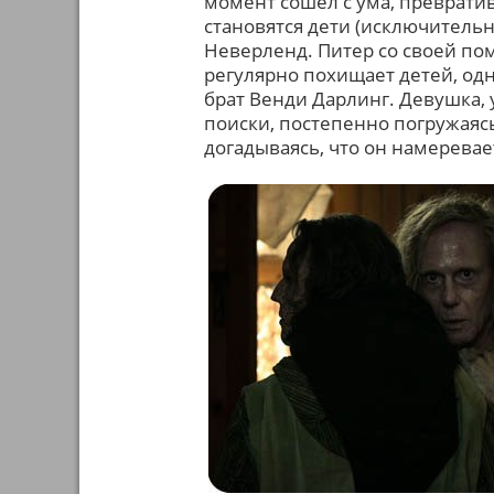
момент сошёл с ума, преврати
становятся дети (исключительн
Неверленд. Питер со своей п
регулярно похищает детей, од
брат Венди Дарлинг. Девушка, 
поиски, постепенно погружаяс
догадываясь, что он намеревае