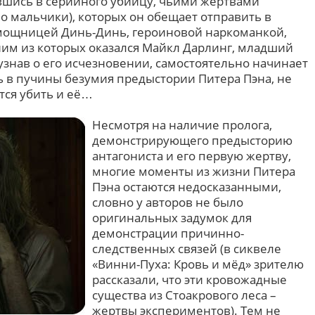
вшись в серийного убийцу, чьими жертвами
о мальчики), которых он обещает отправить в
омощницей Динь-Динь, героиновой наркоманкой,
ним из которых оказался Майкл Дарлинг, младший
узнав о его исчезновении, самостоятельно начинает
ь в пучины безумия предыстории Питера Пэна, не
тся убить и её…
Несмотря на наличие пролога,
демонстрирующего предысторию
антагониста и его первую жертву,
многие моменты из жизни Питера
Пэна остаются недосказанными,
словно у авторов не было
оригинальных задумок для
демонстрации причинно-
следственных связей (в сиквеле
«Винни-Пуха: Кровь и мёд» зрителю
рассказали, что эти кровожадные
существа из Стоакрового леса –
жертвы экспериментов). Тем не