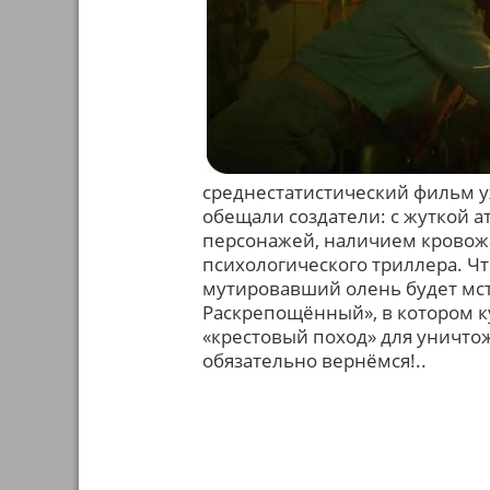
среднестатистический фильм у
обещали создатели: с жуткой 
персонажей, наличием кровожа
психологического триллера. Что
мутировавший олень будет мсти
Раскрепощённый», в котором ку
«крестовый поход» для уничто
обязательно вернёмся!..