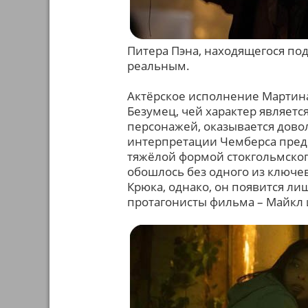
Питера Пэна, находящегося по
реальным.
Актёрское исполнение Мартина
Безумец, чей характер являе
персонажей, оказывается дово
интерпретации Чемберса пред
тяжёлой формой стокгольмског
обошлось без одного из ключе
Крюка, однако, он появится лиш
протагонисты фильма – Майкл 