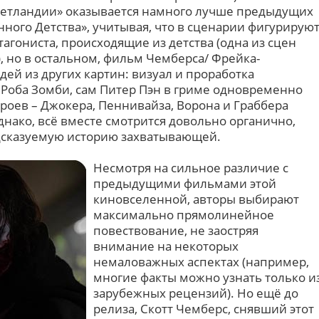
Нетландии» оказывается намного лучше предыдущих
ого Детства», учитывая, что в сценарии фигурирую
гониста, происходящие из детства (одна из сцен
, но в остальном, фильм Чемберса/ Фрейка-
ей из других картин: визуал и проработка
 Роба Зомби, сам Питер Пэн в гриме одновременно
роев – Джокера, Пеннивайза, Ворона и Граббера
днако, всё вместе смотрится довольно органично,
едсказуемую историю захватывающей.
Несмотря на сильное различие с
предыдущими фильмами этой
киновселенной, авторы выбирают
максимально прямолинейное
повествование, не заостряя
внимание на некоторых
немаловажных аспектах (например,
многие факты можно узнать только и
зарубежных рецензий). Но ещё до
релиза, Скотт Чемберс, снявший этот