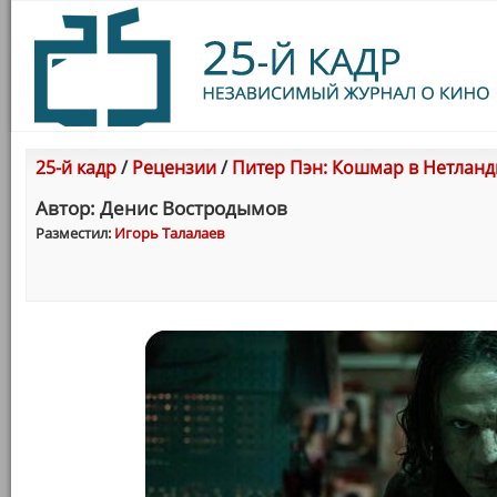
25-й кадр
/
Рецензии
/
Питер Пэн: Кошмар в Нетлан
Автор: Денис Востродымов
Разместил:
Игорь Талалаев