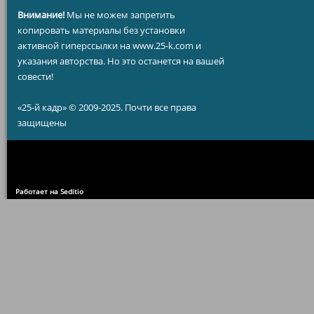
Внимание!
Мы не можем запретить
копировать материалы без установки
активной гиперссылки на www.25-k.com и
указания авторства. Но это останется на вашей
совести!
«25-й кадр» © 2009-2025. Почти все права
защищены
Работает на Seditio