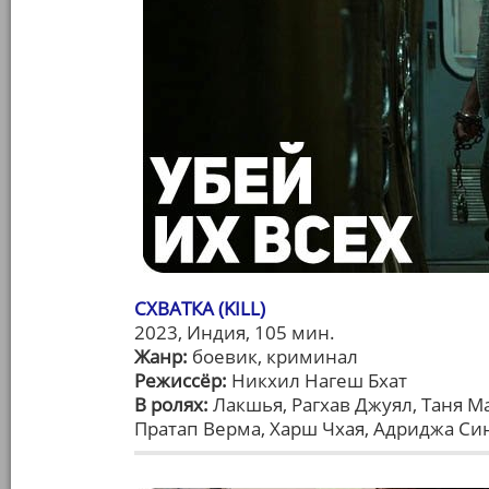
СХВАТКА (KILL)
2023, Индия, 105 мин.
Жанр:
боевик, криминал
Режиссёр:
Никхил Нагеш Бхат
В ролях:
Лакшья, Рагхав Джуял, Таня М
Пратап Верма, Харш Чхая, Адриджа Си