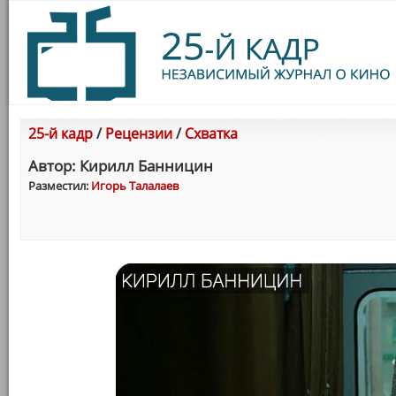
25-й кадр
/
Рецензии
/
Схватка
Автор: Кирилл Банницин
Разместил:
Игорь Талалаев