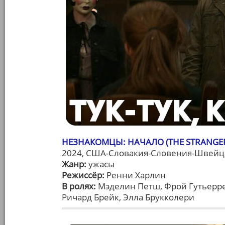
НЕЗНАКОМЦЫ: НАЧАЛО (THE STRANGERS
2024, США-Словакия-Словения-Швейца
Жанр:
ужасы
Режиссёр:
Ренни Харлин
В ролях:
Мэделин Петш, Фрой Гутьеррес
Ричард Брейк, Элла Брукколери