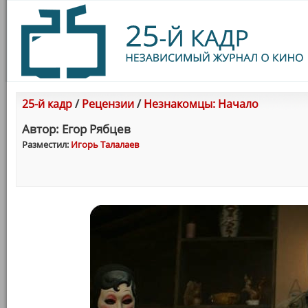
25-й кадр
/
Рецензии
/
Незнакомцы: Начало
Автор: Егор Рябцев
Разместил:
Игорь Талалаев