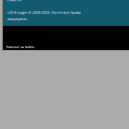
«25-й кадр» © 2009-2025. Почти все права
защищены
Работает на Seditio