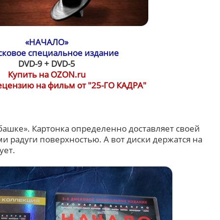
«НАЧАЛО»
исковое специальное издание
DVD-9 + DVD-5
Купить на OZON.ru
ецензию на фильм от "25-ГО КАДРА"
башке». Картонка определенно доставляет своей
 радуги поверхностью. А вот диски держатся на
ует.