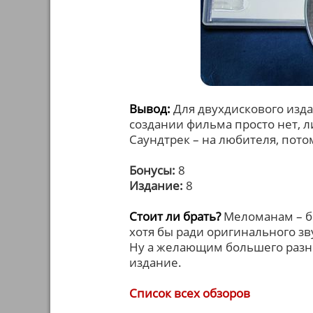
Вывод:
Для двухдискового изда
создании фильма просто нет, 
Саундтрек – на любителя, пото
Бонусы:
8
Издание:
8
Стоит ли брать?
Меломанам – бе
хотя бы ради оригинального зв
Ну а желающим большего разно
издание.
Список всех обзоров