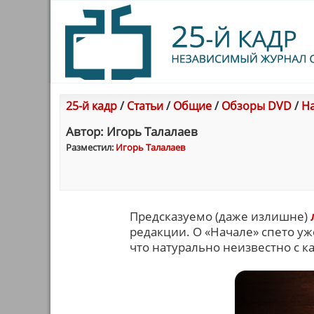
25-й кадр
/
Статьи
/
Общие
/
Обзоры DVD
/
На
Автор: Игорь Талалаев
Разместил:
Игорь Талалаев
Предсказуемо (даже излишне)
редакции. О «Начале» спето уж
что натурально неизвестно с к