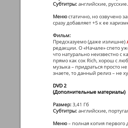
Субтитры:
английские, русские
Меню
статично, но озвучено за
сразу добавляет +5 к ее харизм
Фильм:
Предсказуемо (даже излишне)
редакции. О «Начале» спето уж
что натурально неизвестно с к
прямо как сок Rich, хорош с лю
музыка – придраться просто не 
знаете, то данный релиз – не 
DVD 2
(Дополнительные материалы)
Размер:
3,41 Гб
Субтитры:
английские, португал
Меню
– полная копия первого 