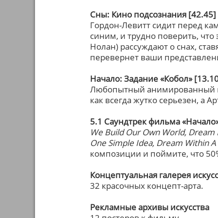
Сны: Кино подсознания [42.45]
Гордон-Левитт сидит перед ка
синим, и трудно поверить, что
Нолан) рассуждают о снах, ста
перевернет ваши представления
Начало: Задание «Кобол» [13.10
Любопытный анимированный к
как всегда жутко серьезен, а А
5.1 Саундтрек фильма «Начало»
We Build Our Own World, Dream Is
One Simple Idea, Dream Within 
композиции и поймите, что 50%
Концептуальная галерея искус
32 красочных концепт-арта.
Рекламные архивы искусства
12 постеров к фильму.