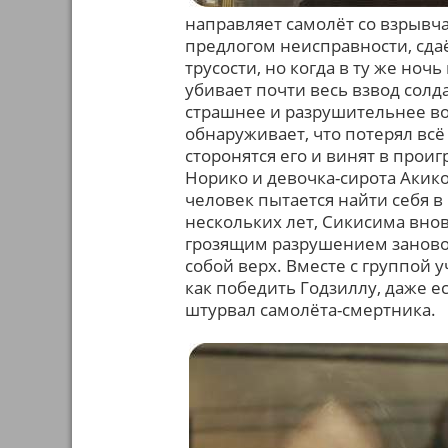
направляет самолёт со взрывчат
предлогом неисправности, сдаё
трусости, но когда в ту же ноч
убивает почти весь взвод солда
страшнее и разрушительнее во
обнаруживает, что потерял всё
сторонятся его и винят в про
Норико и девочка-сирота Аки
человек пытается найти себя в
нескольких лет, Сикисима внов
грозящим разрушением заново о
собой верх. Вместе с группой
как победить Годзиллу, даже ес
штурвал самолёта-смертника.