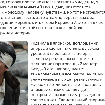
, которая просто не смогла оставить младенца, у
Сикисима заменяет ей мужа, девушка готовит и
ь к молодому человеку чувствами, но тот не стремитс
 ответственности. Зато отважно берётся даже за
идации морских мин, чтобы Норико и Акико ни в чём
тношения этих трёх потерянных людей здесь
ержнем истории.
Годзилла в японском воплощении
впервые сделан на очень высоком
уровне. Это больше не актёр в
нелепом резиновом костюме, а
полностью нарисованный монстр.
Каждый его шаг ощущается
тяжеловесным, а все разрушения, им
учинённые, выглядят реалистично и
жутко, что отличает его от Годзиллы
от американских коллег, где
восприятие размера и угрозы давно
сошло на нет. Единственный спорны
момент, наверное, то, какими