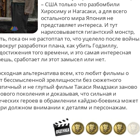
– США только что разбомбили
Хиросиму и Нагасаки, а для всего
остального мира Япония не
представляет интереса. И тут
нарисовывается гигантский монстр,
ь, пока он не растоптал то, что уцелело после войны
вокруг разработки плана, как убить Годзиллу,
достижения того времени, и это самая интересная
ешь, сработает ли этот замысел или нет.
осходная альтернатива всем, кто любит фильмы о
 от бессмысленной зрелищности без сюжетного
тичный и не глупый фильм Такаси Ямадзаки заново
ового поколения и доказывая, что сильная и
еческих героев в обрамлении кайдзю-боевика может
при должном внимании к деталям и персонажам.