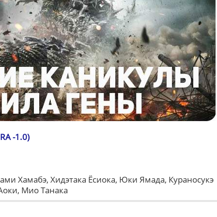
A -1.0)
ми Хамабэ, Хидэтака Ёсиока, Юки Ямада, Кураносукэ
Аоки, Мио Танака