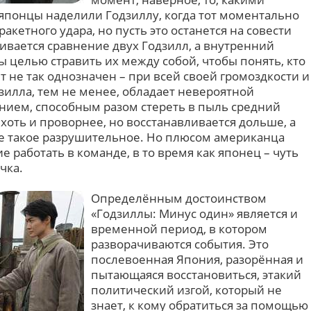
понцы наделили Годзиллу, когда тот моментально
акетного удара, но пусть это останется на совести
ивается сравнение двух Годзилл, а внутренний
ы целью стравить их между собой, чтобы понять, кто
т не так однозначен – при всей своей громоздкости и
зилла, тем не менее, обладает невероятной
нием, способным разом стереть в пыль средний
хоть и проворнее, но восстанавливается дольше, а
е такое разрушительное. Но плюсом американца
е работать в команде, в то время как японец – чуть
чка.
Определённым достоинством
«Годзиллы: Минус один» является и
временной период, в котором
разворачиваются события. Это
послевоенная Япония, разорённая и
пытающаяся восстановиться, этакий
политический изгой, который не
знает, к кому обратиться за помощью