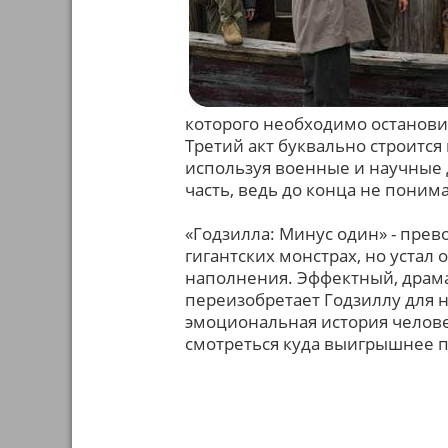
которого необходимо остановит
Третий акт буквально строится 
используя военные и научные 
часть, ведь до конца не понима
«Годзилла: Минус один» - прев
гигантских монстрах, но устал
наполнения. Эффектный, драма
переизобретает Годзиллу для н
эмоциональная история челов
смотреться куда выигрышнее 