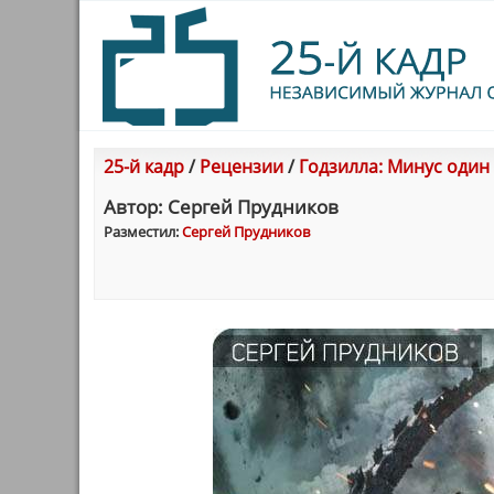
25-й кадр
/
Рецензии
/
Годзилла: Минус один
Автор: Сергей Прудников
Разместил:
Сергей Прудников