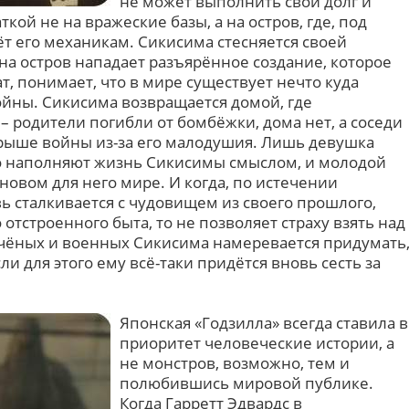
не может выполнить свой долг и
кой не на вражеские базы, а на остров, где, под
т его механикам. Сикисима стесняется своей
ь на остров нападает разъярённое создание, которое
т, понимает, что в мире существует нечто куда
йны. Сикисима возвращается домой, где
 – родители погибли от бомбёжки, дома нет, а соседи
игрыше войны из-за его малодушия. Лишь девушка
ко наполняют жизнь Сикисимы смыслом, и молодой
 новом для него мире. И когда, по истечении
ь сталкивается с чудовищем из своего прошлого,
тстроенного быта, то не позволяет страху взять над
 учёных и военных Сикисима намеревается придумать
ли для этого ему всё-таки придётся вновь сесть за
Японская «Годзилла» всегда ставила в
приоритет человеческие истории, а
не монстров, возможно, тем и
полюбившись мировой публике.
Когда Гарретт Эдвардс в