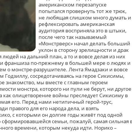
американском перезапуске
попытался провернуть тот же трюк,
не любящая слишком много думать и
рефлексировать американская
аудитория восприняла это в штыки,
после чего так называемый
«Монстрверс» начал делать больший
уклон в сторону зрелищности и драк
 людей на дальний план, а то и вовсе делая из них
ии франшиза по-прежнему в большей мере о людях и
ем о монстре-разрушителе. Лента Ямадзаки и вовсе
м Годзиллу, сосредотачиваясь на герое Сикисимы,
вое знакомство, мы вместе с главным героем
ости монстра, которого ни пули не берут, ни другое
а как олицетворение войны преследует Сикисиму в
мая его. Перед нами нетипичный герой-трус,
ади правого для его народа дела, и взять
кико, с которыми он долгие годы живёт под одной
 сформировавшейся семьи, пожалуй, самая сильная 
нного времени, которым некуда идти. Норико –