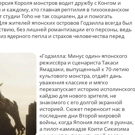
версия Короля монстров водит дружбу с Конгом и
 и каждому, кто главная рептилия в тихоокеанском
т студии Toho не так социален, да и помогать
Для жителей японских островов Годзилла всегда был
ствию, без лишней романтизации его персоны, ведь
из ядерного пепла и страхов человечества перед
«Годзилла: Минус один» японского
режиссёра и сценариста Такаси
Ямадзаки, выпущенный к 70-летию
культового монстра, отдаёт дань
уважения классике и мягко
перезапускает историю исполинског
кайдзю для нового зрителя, не
знакомого с его долгой экранной
историей. Сюжет переносит нас в
последние дни Второй мировой
войны, когда Япония лежит в руинах,
а пилот-камикадзе Коити Сикисима