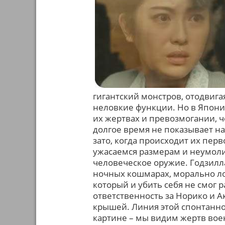
гигантский монстров, отодвигая
неловкие функции. Но в Япон
их жертвах и превозмогании, ч
долгое время не показывает на
зато, когда происходит их пер
ужасаемся размерам и неумолим
человеческое оружие. Годзилл
ночных кошмарах, морально ло
который и убить себя не смог р
ответственность за Норико и А
крышей. Линия этой спонтанно
картине – мы видим жертв вое