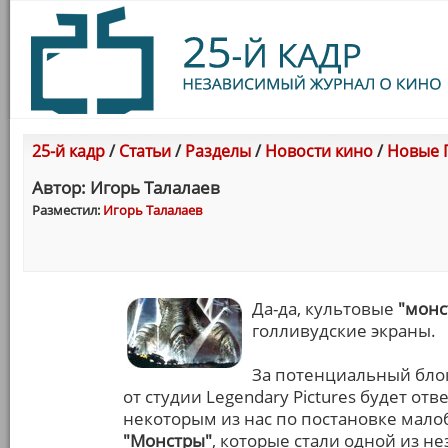
25-й кадр
/
Статьи
/
Разделы
/
Новости кино
/
Новые 
Автор: Игорь Талалаев
Разместил:
Игорь Талалаев
Да-да, культовые
"монс
голливудские экраны.
За потенциальный бло
от студии Legendary Pictures будет отв
некоторым из нас по постановке ма
"Монстры"
, которые стали одной из н