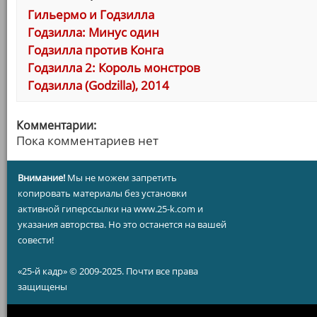
Гильермо и Годзилла
Годзилла: Минус один
Годзилла против Конга
Годзилла 2: Король монстров
Годзилла (Godzilla), 2014
Комментарии:
Пока комментариев нет
Внимание!
Мы не можем запретить
копировать материалы без установки
активной гиперссылки на www.25-k.com и
указания авторства. Но это останется на вашей
совести!
«25-й кадр» © 2009-2025. Почти все права
защищены