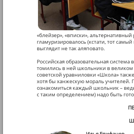
«блейзер», «вписки», альтернативный р
гламуризировалось (кстати, тот самый 
выглядит не так аляповато.
Российская образовательная система в
томились в ней школьники в великом 
советской уравниловки «Школа» также 
хотя бы ханжескую мораль учителей. 
ознакомиться каждый школьник – ведь 
с таким определением) надо быть гот
П
Ш
Илья Епифанов