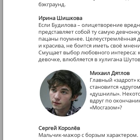
бэкграунд.
Ирина Шишкова
Если Будилова – олицетворение вредно
представляет собой ту самую девчонку
пацаны поумнее. Целеустремлённая д
и красива, не боится иметь своё мнени
Смущает выбор любовного интереса: к
девочке, влюбляется в хулигана Шутова
Михаил Дятлов
Главный «задрот» к
становится «друго
«душнилы». Некото
вдруг по окончани
«Мосгазом»?
Сергей Королёв
Мальчик-мажор с борзым характером. 