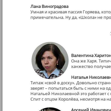
Лана Виноградова
Умная и красивая пассия Горяева, кот
примечательна. Ну да, «Школа» не пр
Валентина Харитон
Она же Харя. Типич
ханжество получа
Наталья Николаевн
Типаж «свой в доску». Довольно стра
зверят – попытаться быть с ними на од
Натальей Николаевной это работает 
Спит с отцом Королёва, несмотря на н
Арсений Иванович 