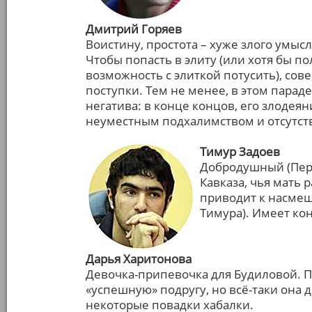
Дмитрий Горяев
Воистину, простота – хуже злого умысла
Чтобы попасть в элиту (или хотя бы 
возможность с элиткой потусить), со
поступки. Тем не менее, в этом парад
негатива: в конце концов, его злоде
неуместным подхалимством и отсутст
Тимур Задоев
Добродушный (Перв
Кавказа, чья мать 
приводит к насмешк
Тимура). Имеет ко
Дарья Харитонова
Девочка-припевочка для Будиловой. П
«успешную» подругу, но всё-таки она 
некоторые повадки хабалки.