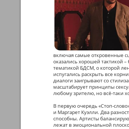
включая самые откровенные сц
оказались хорошей тактикой – 
тематикой БДСМ, о которой лен
испугались раскрыть все корн
диалоги заигрывают со стилиза
масштабирует принципы сексуа
любому зрителю, но всё-таки х
В первую очередь «Стоп-слово»
и Маргарет Куэлли. Два разнос
способны. Артисты балансирую
лежат в эмоциональной плоскос