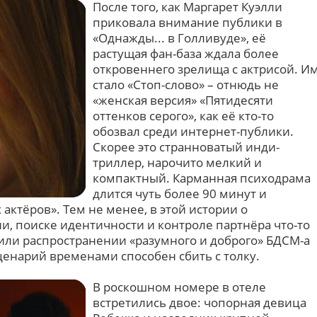
После того, как Маргарет Куэлли
приковала внимание публики в
«Однажды... в Голливуде», её
растущая фан-база ждала более
откровеннего зрелища с актрисой. И
стало «Стоп-слово» – отнюдь не
«женская версия» «Пятидесяти
оттенков серого», как её кто-то
обозвал среди интернет-публики.
Скорее это странноватый инди-
триллер, нарочито мелкий и
компактный. Карманная психодрама
длится чуть более 90 минут и
 актёров». Тем не менее, в этой истории о
, поиске идентичности и контроле партнёра что-то
» или распространении «разумного и доброго» БДСМ-а
сценарий временами способен сбить с толку.
В роскошном номере в отеле
встретились двое: чопорная девица