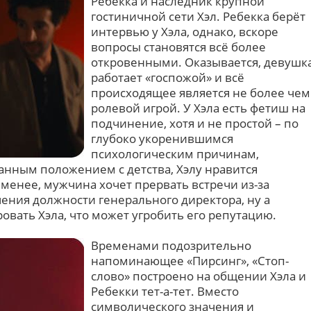
Ребекка и наследник крупной
гостиничной сети Хэл. Ребекка берёт
интервью у Хэла, однако, вскоре
вопросы становятся всё более
откровенными. Оказывается, девушк
работает «госпожой» и всё
происходящее является не более чем
ролевой игрой. У Хэла есть фетиш на
подчинение, хотя и не простой – по
глубоко укоренившимся
психологическим причинам,
анным положением с детства, Хэлу нравится
менее, мужчина хочет прервать встречи из-за
ения должности генерального директора, ну а
вать Хэла, что может угробить его репутацию.
Временами подозрительно
напоминающее «Пирсинг», «Стоп-
слово» построено на общении Хэла и
Ребекки тет-а-тет. Вместо
символического значения и