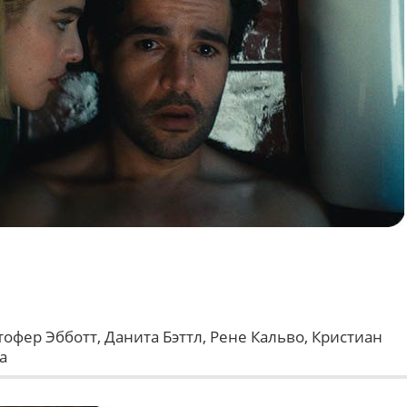
офер Эбботт, Данита Бэттл, Рене Кальво, Кристиан
а