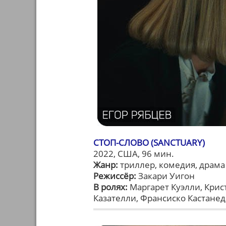
СТОП-СЛОВО (SANCTUARY)
2022, США, 96 мин.
Жанр:
триллер, комедия, драма
Режиссёр:
Закари Уигон
В ролях:
Маргарет Куэлли, Крист
Казателли, Франсиско Кастанед