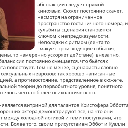
абстракции следует прямой
киноязык. Сюжет постоянно скачет,
несмотря на ограниченное
пространство гостиничного номера, и
кульбиты сценария становятся
ключом к непредсказуемости.
Неполадки с ритмом (лента то
смакует происходящие события,
ены, то намеренно ускоряет действие), внезапно,
баланс сил постоянно смещается, что бьётся с
та повествует. Тем не менее, сценаристы словно
и сексуальных неврозов: так хорошо написанные
цией, а противостояние, представленное в сюжете,
льной теории до первобытного уровня, понятного
отелось чего-то более психологического.
 является витриной для талантов Кристофера Эбботт
торонних актёра демонстрируют всё, на что они
т между холодной логикой и теми поступками, что
ти. Более того, своим присутствием Эббот и Куэлли