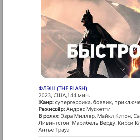
ФЛЭШ (THE FLASH)
2023, США,144 мин.
Жанр:
супергероика, боевик, приключ
Режиссёр:
Андрес Мускетти
В ролях:
Эзра Миллер, Майкл Китон, С
Ливингстон, Марибель Верду, Кирси К
Антье Трауэ