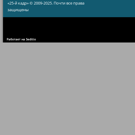
«25-й кадр» © 2009-2025. Почти все права
защищены
Работает на Seditio