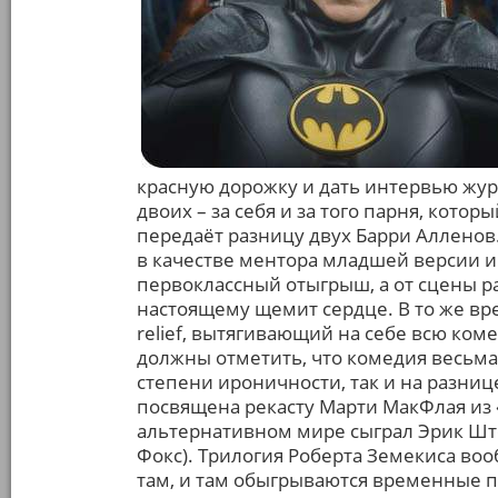
красную дорожку и дать интервью жур
двоих – за себя и за того парня, котор
передаёт разницу двух Барри Алленов.
в качестве ментора младшей версии и
первоклассный отыгрыш, а от сцены ра
настоящему щемит сердце. В то же в
relief, вытягивающий на себе всю коме
должны отметить, что комедия весьма 
степени ироничности, так и на разниц
посвящена рекасту Марти МакФлая из «
альтернативном мире сыграл Эрик Шт
Фокс). Трилогия Роберта Земекиса во
там, и там обыгрываются временные п