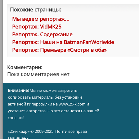
Похожие страницы:
Мы ведем репортаж...
Репортаж: VidMK25
Репортаж. Содержание
Репортаж: Наши на BatmanFanWorlwide
Репортаж: Премьера «Смотри в оба»
Комментарии:
Пока комментариев нет
Внимание!
Мы не можем запретить
копировать материалы без установки
активной гиперссылки на www.25-k.com и
указания авторства. Но это останется на вашей
совести!
«25-й кадр» © 2009-2025. Почти все права
защищены