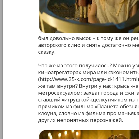
был довольно высок – к тому же он р
авторского кино и снять достаточно м
сказку.
Что же из этого получилось? Можно уз
киноагрегаторах мира или сэкономить
(http://www.25-k.com/page-id-1411.html
же там внутри? Внутри у нас: крысы-
метросексуалом; захват города и сжиг
ставший «игрушкой-щелкунчиком из т
прямиком из фильма «Планета обезья
клоуна, словно из фильма про маньяк
других непонятных персонажей.