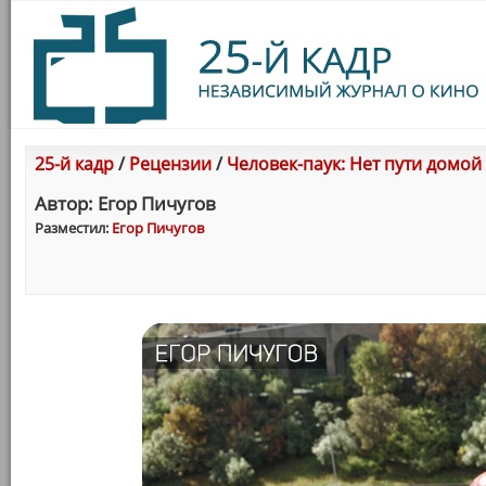
25-й кадр
/
Рецензии
/
Человек-паук: Нет пути домой
Автор: Егор Пичугов
Разместил:
Егор Пичугов