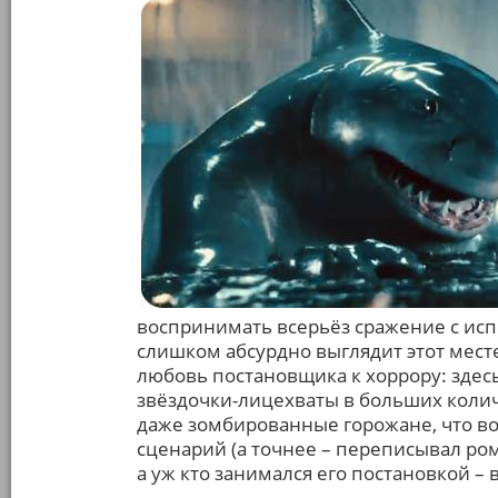
воспринимать всерьёз сражение с ис
слишком абсурдно выглядит этот мест
любовь постановщика к хоррору: здес
звёздочки-лицехваты в больших количе
даже зомбированные горожане, что во
сценарий (а точнее – переписывал ро
а уж кто занимался его постановкой –