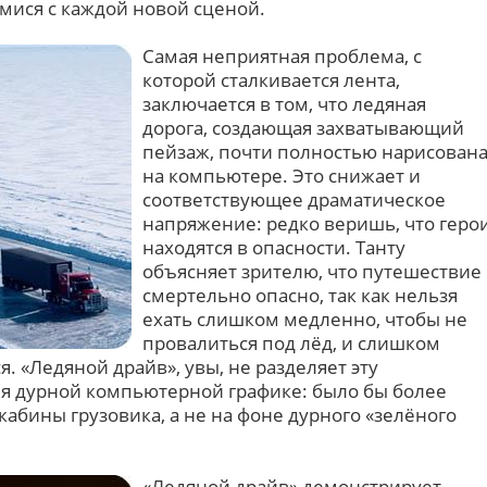
мися с каждой новой сценой.
Самая неприятная проблема, с
которой сталкивается лента,
заключается в том, что ледяная
дорога, создающая захватывающий
пейзаж, почти полностью нарисован
на компьютере. Это снижает и
соответствующее драматическое
напряжение: редко веришь, что геро
находятся в опасности. Танту
объясняет зрителю, что путешествие
смертельно опасно, так как нельзя
ехать слишком медленно, чтобы не
провалиться под лёд, и слишком
. «Ледяной драйв», увы, не разделяет эту
мя дурной компьютерной графике: было бы более
абины грузовика, а не на фоне дурного «зелёного
«Ледяной драйв» демонстрирует