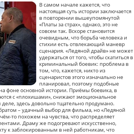
В самом начале кажется, что
настоящая суть истории заключается
в повторении вышеупомянутой
«Платы за страх», однако, это не
совсем так. Вскоре становится
очевидным, что борьба человека и
стихии есть отвлекающий маневр
сценария. «Ледяной драйв» не может
удержаться от того, чтобы скатиться в
криминальный боевик: проблема в
том, что, кажется, никто из
сценаристов этого изначально не
планировал, поэтому подобные
на фоне основной истории. Приёмы боевика, в
аются с «плохишами», снижают эмоциональное
м деле, здесь довольно тщательно продумано.
ратом – удачный выбор для фильма, но «Ледяной
 чём-то похожем на чувства, что распределяет
ентами. Драму же подогревают искусственно,
хту к заблокированным в ней работникам, что