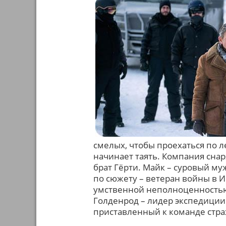
смелых, чтобы проехаться по л
начинает таять. Компания снар
брат Гёрти. Майк – суровый му
по сюжету – ветеран войны в 
умственной неполноценностью
Голденрод – лидер экспедиции.
приставленный к команде стр