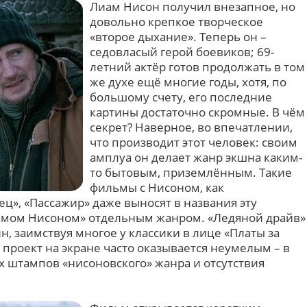
Лиам Нисон получил внезапное, но
довольно крепкое творческое
«второе дыхание». Теперь он –
седовласый герой боевиков; 69-
летний актёр готов продолжать в том
же духе ещё многие годы, хотя, по
большому счету, его последние
картины достаточно скромные. В чём
секрет? Наверное, во впечатлении,
что производит этот человек: своим
амплуа он делает жанр экшна каким-
то бытовым, приземлённым. Такие
фильмы с Нисоном, как
ц», «Пассажир» даже выносят в названия эту
иамом Нисоном» отдельным жанром. «Ледяной драйв»
н, заимствуя многое у классики в лице «Платы за
 проект на экране часто оказывается неумелым – в
х штампов «нисоновского» жанра и отсутствия