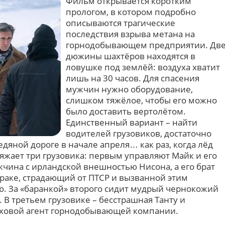
Фильм открывается коротким
прологом, в котором подробно
описываются трагические
последствия взрыва метана на
горнодобывающем предприятии. Дв
дюжины шахтёров находятся в
ловушке под землёй: воздуха хватит
лишь на 30 часов. Для спасения
мужчин нужно оборудование,
слишком тяжёлое, чтобы его можно
было доставить вертолётом.
Единственный вариант – найти
водителей грузовиков, достаточно
едяной дороге в начале апреля… как раз, когда лёд
яжает три грузовика: первым управляют Майк и его
жчина с ирландской внешностью Нисона, а его брат
Ираке, страдающий от ПТСР и вызванной этим
. За «баранкой» второго сидит мудрый чернокожий
 В третьем грузовике – бесстрашная Танту и
аховой агент горнодобывающей компании.