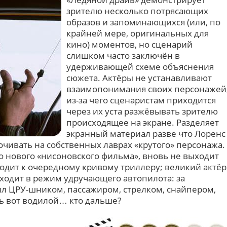
зрителю несколько потрясающих
образов и запоминающихся (или, по
крайней мере, оригинальных для
кино) моментов, но сценарий
слишком часто заключён в
удерживающей схеме объяснения
сюжета. Актёры не устанавливают
взаимопонимания своих персонажей
из-за чего сценаристам приходится
через их уста разжёвывать зрителю
происходящее на экране. Разделяет
экранный материал разве что Лоренс
очивать на собственных лаврах «крутого» персонажа.
о нового «нисоновского фильма», вновь не выходит
иводит к очередному кривому триллеру; великий актёр
ходит в режим удручающего автопилота: за
был ЦРУ-шником, пассажиром, стрелком, снайпером,
ь вот водилой… кто дальше?