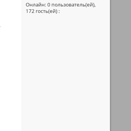
Онлайн: 0 пользователь(ей),
172 гость(ей) :
е