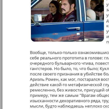
у
з
у
д
к
у
и
п
Вообще, только-только ознакомившись
себе реального прототипа в голове: г
очередного бульварного чтива, повес
гангстеров. Но было, то, что было; К
после своего признания в убийстве бо
Ариэль Ромен, как мог, постарался во
действие какой-то метафизической гл
ремесленно, без живости, присущей о
примеру, тем же самым "Врагам общес
изысканности декоративного ряда, тру
мысли, будто наблюдаешь неплохо ск