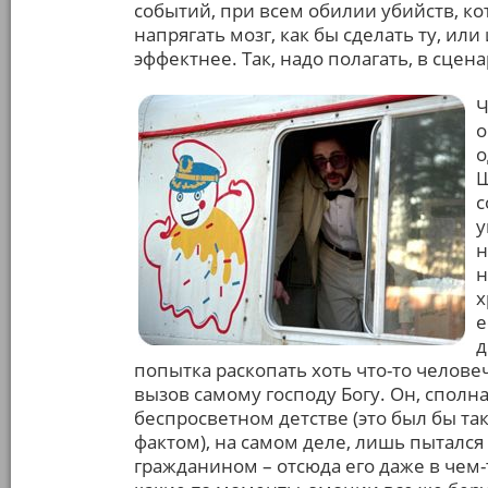
событий, при всем обилии убийств, ко
напрягать мозг, как бы сделать ту, и
эффектнее. Так, надо полагать, в сце
Ч
о
о
Ш
с
у
н
н
х
е
д
попытка раскопать хоть что-то челов
вызов самому господу Богу. Он, спол
беспросветном детстве (это был бы т
фактом), на самом деле, лишь пыталс
гражданином – отсюда его даже в чем-т