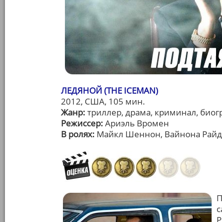
ЛЕДЯНОЙ (THE ICEMAN)
2012, США, 105 мин.
Жанр:
триллер, драма, криминал, биог
Режиссер:
Ариэль Вромен
В ролях:
Майкл Шеннон, Вайнона Райде
П
с
Р