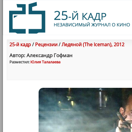
25-й кадр
/
Рецензии
/
Ледяной (The Iceman), 2012
Автор: Александр Гофман
Разместил:
Юлия Талалаева