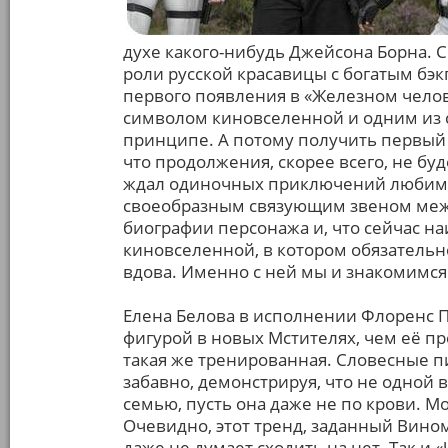
духе какого-нибудь Джейсона Борна. 
роли русской красавицы с богатым бэк
первого появления в «Железном челове
символом киновселенной и одним из 
принципе. А потому получить первый 
что продолжения, скорее всего, не бу
ждал одиночных приключений любимо
своеобразным связующим звеном меж
биографии персонажа и, что сейчас н
киновселенной, в котором обязательн
вдова. Именно с ней мы и знакомимс
Елена Белова в исполнении Флоренс П
фигурой в новых Мстителях, чем её п
такая же тренированная. Словесные п
забавно, демонстрируя, что не одной 
семью, пусть она даже не по крови. М
Очевидно, этот тренд, заданный Вино
даже не думает сходить на нет. Так и