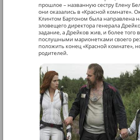
прошлое – названную сестру Елену Бело
они оказались в «Красной комнате». Ок
Клинтом Бартоном была направлена н
зловещего директора генерала Дрейков
задание, а Дрейков жив, и более того
послушными марионетками своего ре
положить конец «Красной комнате», но
родителей.