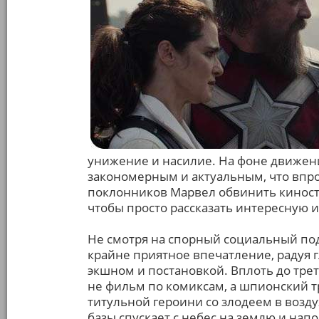
унижение и насилие. На фоне движен
закономерным и актуальным, что впро
поклонников Марвел обвинить киносту
чтобы просто рассказать интересную 
Не смотря на спорный социальный под
крайне приятное впечатление, радуя
экшном и постановкой. Вплоть до трет
не фильм по комиксам, а шпионский т
титульной героини со злодеем в воз
базы спускает с небес на землю и напо