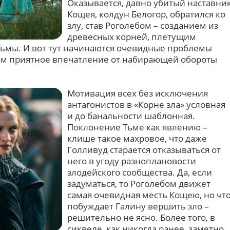
Оказывается, давно убитый наставни
Кощея, колдун Белогор, обратился ко
злу, став Роголебом – созданием из
древесных корней, плетущим
 Тьмы. И вот тут начинаются очевидные проблемы
лом приятное впечатление от набирающей обороты
Мотивация всех без исключения
антагонистов в «Корне зла» условная
и до банальности шаблонная.
Поклонение Тьме как явлению –
клише такое махровое, что даже
Голливуд старается отказываться от
него в угоду разноплановости
злодейского сообщества. Да, если
задуматься, то Роголебом движет
самая очевидная месть Кощею, но чт
побуждает Галину вершить зло –
решительно не ясно. Более того, в
сиквеле, как никогда ранее, заметно