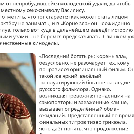
им от непробудившейся молодецкой удали, да чтобы
 местному секс-символу Василису.
 отметить, что тот старается как может стать лицом
ктёру не занимать, и в «Корне зла» он неожиданно
луа, только вот куда в дальнейшем заведёт историю
ыми узами – не берёмся предсказывать. Слишком у
течественные киноделы.
«Последний богатырь: Корень зла»,
безусловно, не разочарует тех, кому
понравился оригинальный фильм. О
такой же яркий, весёлый,
эксплуатирующий богатое наследие
русского фольклора. Однако,
возникшая тревожная тенденция на
самоповторы и заезженные клише,
вызывает определённый обман
ожиданий. Представленный во врем
финальных титров тизер триквела,
ясно даёт понять, что продолжение