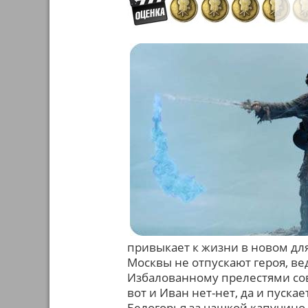
привыкает к жизни в новом для
Москвы не отпускают героя, ве
Избалованному прелестями сов
вот и Иван нет-нет, да и пуск
Белогорья за чашкой капучино