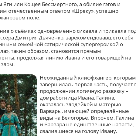
 Яги или Кощея Бессмертного, а обилие гэгов и
ким отечественным ответом «Шреку», успешно
 жанровом поле.
ние о съёмках одновременно сиквела и триквела по
ссёра Дмитрия Дьяченко, зарекомендовавшего себя
ины» и семейной сатирической супергероикой о
ла», таким образом, становится прямым
енты, продолжая линию Ивана и его товарищей на
 злом.
Неожиданный клиффхангер, которым
завершилась первая часть, получает 
продолжении логичную развязку –
домработница Ивана, Галина,
оказалась злодейкой и матерью
Варвары, имеющей определённые
виды на Белогорье. Впрочем, Галина
и Варвара не единственные напасти,
свалившиеся на голову Ивану.