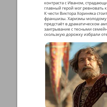
контраста с Иваном, страдающ
главный герой мог ревновать к
К чести Виктора Хориняка стоит
франшизы. Харизмы молодому а
предстаёт в драматическом амп
заигрывание с тесными семейн
скользкую дорожку избрали о