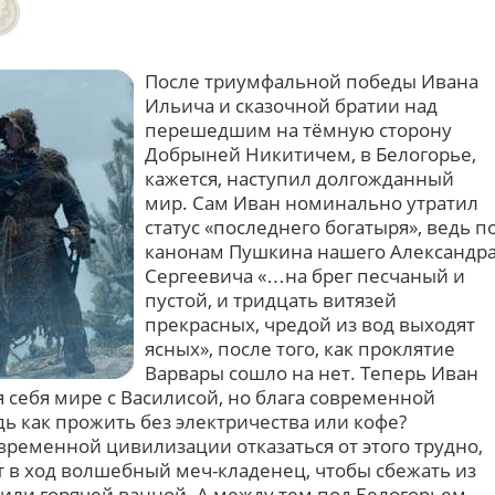
После триумфальной победы Ивана
Ильича и сказочной братии над
перешедшим на тёмную сторону
Добрыней Никитичем, в Белогорье,
кажется, наступил долгожданный
мир. Сам Иван номинально утратил
статус «последнего богатыря», ведь п
канонам Пушкина нашего Александр
Сергеевича «…на брег песчаный и
пустой, и тридцать витязей
прекрасных, чредой из вод выходят
ясных», после того, как проклятие
Варвары сошло на нет. Теперь Иван
 себя мире с Василисой, но блага современной
дь как прожить без электричества или кофе?
ременной цивилизации отказаться от этого трудно,
ает в ход волшебный меч-кладенец, чтобы сбежать из
 или горячей ванной. А между тем под Белогорьем