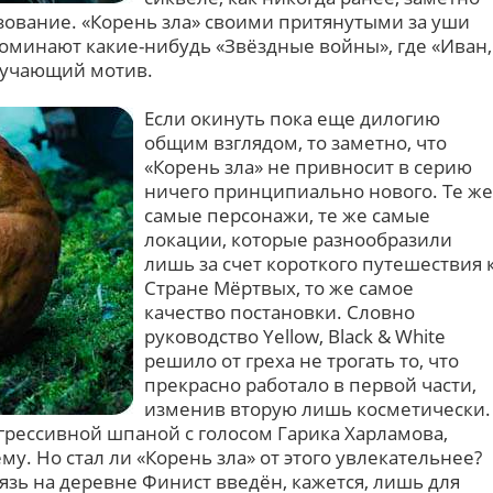
зование. «Корень зла» своими притянутыми за уши
минают какие-нибудь «Звёздные войны», где «Иван,
дручающий мотив.
Если окинуть пока еще дилогию
общим взглядом, то заметно, что
«Корень зла» не привносит в серию
ничего принципиально нового. Те же
самые персонажи, те же самые
локации, которые разнообразили
лишь за счет короткого путешествия 
Стране Мёртвых, то же самое
качество постановки. Словно
руководство Yellow, Black & White
решило от греха не трогать то, что
прекрасно работало в первой части,
изменив вторую лишь косметически.
 агрессивной шпаной с голосом Гарика Харламова,
у. Но стал ли «Корень зла» от этого увлекательнее?
язь на деревне Финист введён, кажется, лишь для