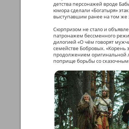
детства персонажей вроде Бабы
юмора сделали «Богатыря» эта
выступавшим ранее на том же
Сюрпризом не стало и объявле
патронажем бессменного режи
дилогией «О чём говорят мужч
семействе Бобровых. «Корень з
продолжением оригинальной л
поприще борьбы со сказочным