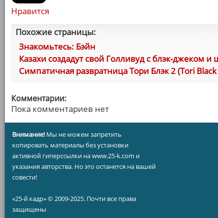
Нравится
Похожие страницы:
Знакомьтесь: Бэйн
Казахи создадут свой Голливуд с блэк-джеком и
Симпатичная развратница Тори Блэк 2 (Tori Black Is
Комментарии:
Пока комментариев нет
Внимание!
Мы не можем запретить
копировать материалы без установки
активной гиперссылки на www.25-k.com и
указания авторства. Но это останется на вашей
совести!
«25-й кадр» © 2009-2025. Почти все права
защищены