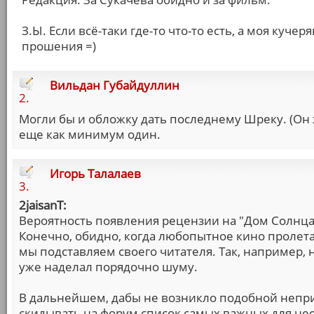
З.Ы. Если всё-таки где-то что-то есть, а моя кучер
прошения =)
Вильдан Губайдуллин
2.
Могли бы и обложку дать последнему Шреку. (Он
еще как минимум один.
Игорь Талалаев
3.
2jaisanT:
Вероятность появления рецензии на "Дом Солнца" 
Конечно, обидно, когда любопытное кино пролета
мы подставляем своего читателя. Так, например, 
уже наделал порядочно шуму.
В дальнейшем, дабы не возникло подобной неприя
скидывать на форум список самых важных для нее