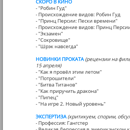
СКОРО В КИНО
- "Робин Гуд"
- Происхождение видов: Робин Гуд
- "Принц Персии: Пески времени"
- Происхождение видов: Принц Перси
- "Экзамен"
- "Сокровище"
- "Шрэк навсегда"
НОВИНКИ ПРОКАТА
(рецензии на фил
15 апреля)
- "Как я провёл этим летом"
- "Потрошители"
- "Битва Титанов"
- "Как приручить дракона"
- "Пипец"
- "На игре 2. Новый уровень"
ЭКСПЕРТИЗА
(критикуем, спорим, обс
- Профессия: Гангстер
- Великая Депрессия в американском 