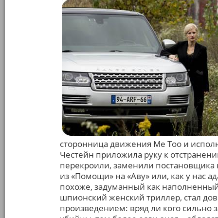
сторонница движения Me Too и испол
Честейн приложила руку к отстранени
перекроили, заменили постановщика н
из «Помощи» на «Аву» или, как у нас а
похоже, задуманный как наполненный
шпионский женский триллер, стал до
произведением: вряд ли кого сильно