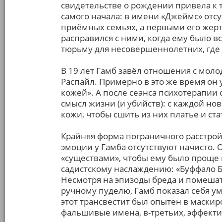
свидетельстве о рождении привела к т
самого начала: в имени «Джеймс» отсу
приёмных семьях, а первыми его жерт
расправился с ними, когда ему было вс
тюрьму для несовершеннолетних, где 
В 19 лет Гамб завёл отношения с мо
Распайл. Примерно в это же время он у
кожей». А после сеанса психотерапии
смысл жизни (и убийств): с каждой но
кожи, чтобы сшить из них платье и ст
Крайняя форма пограничного расстройс
эмоции у Гамба отсутствуют начисто.
«существами», чтобы ему было проще и
садистскому наслаждению: «Буффало Б
Несмотря на эпизоды бреда и помешат
ручному пуделю, Гамб показал себя у
этот трансвестит был опытен в маскир
фальшивые имена, в-третьих, эффекти