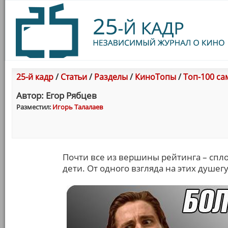
25-й кадр
/
Статьи
/
Разделы
/
КиноТопы
/
Топ-100 са
Автор: Егор Рябцев
Разместил:
Игорь Талалаев
Почти все из вершины рейтинга – спл
дети. От одного взгляда на этих душег