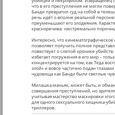
убийцей и некрофилом. Извращенец б
что в его преступления не могли повер
Банди превратил суд на собой в телешо
речь идёт о вполне реальной персоне
преуменьшают его злодеяния. Характе
красноречива: «экстремально порочн
Интересно, что кинематографическое 
позволяет получить полное представл
повествует о слепой хронике убийств:
избегает погружения в его мир – толь
концентрируется на том, как Теда во
злой» и вовсе частично подан глазами
чудовища как Банди были светлые чув
Милашка-маньяк, может быть, и обман
совершения преступлений, но зрителя 
учитывая мастерство маскировки этог
для одного сексуального хищника-уб
триллеров.