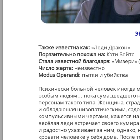
Э
Также известна как:
«Леди Дракон»
Поразительно похожа на:
Кэти Бейтс
Стала известной благодаря:
«Мизери» (
Число жертв:
неизвестно
Modus Operandi:
пытки и убийства
Психически больной человек иногда м
особым людям… пока сумасшедшего не
персонам такого типа. Женщина, стр
и обладающая шизопатическими, садо
компульсивными чертами, кажется на
весёлая леди встречает своего кумира
и радостно ухаживает за ним, однако
кровати человеке у себя дома. После 