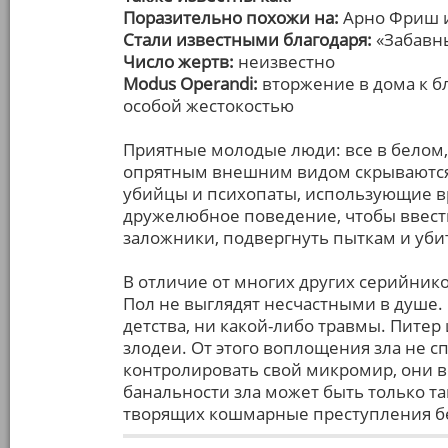
Поразительно похожи на:
Арно Фриш и
Стали известными благодаря:
«Забавны
Число жертв:
неизвестно
Modus Operandi:
вторжение в дома к б
особой жестокостью
Приятные молодые люди: все в белом,
опрятным внешним видом скрываются
убийцы и психопаты, использующие 
дружелюбное поведение, чтобы ввести 
заложники, подвергнуть пыткам и уби
В отличие от многих других серийнико
Пол не выглядят несчастными в душе. 
детства, ни какой-либо травмы. Питер
злодеи. От этого воплощения зла не сп
контролировать свой микромир, они в
банальности зла может быть только т
творящих кошмарные преступления бе