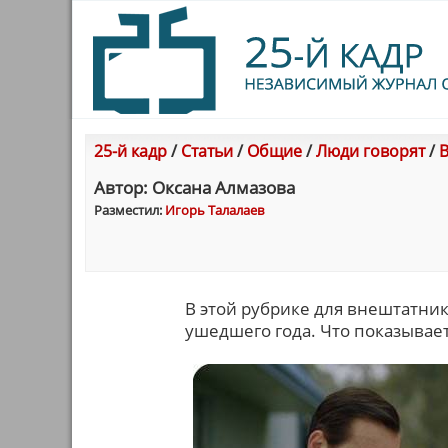
25-й кадр
/
Статьи
/
Общие
/
Люди говорят
/
В
Автор: Оксана Алмазова
Разместил:
Игорь Талалаев
В этой рубрике для внештатни
ушедшего года. Что показывает