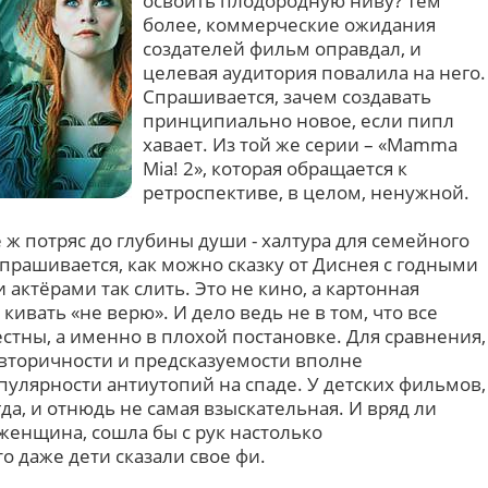
освоить плодородную ниву? Тем
более, коммерческие ожидания
создателей фильм оправдал, и
целевая аудитория повалила на него.
Спрашивается, зачем создавать
принципиально новое, если пипл
хавает. Из той же серии – «Mamma
Mia! 2», которая обращается к
ретроспективе, в целом, ненужной.
ж потряс до глубины души - халтура для семейного
прашивается, как можно сказку от Диснея с годными
ктёрами так слить. Это не кино, а картонная
кивать «не верю». И дело ведь не в том, что все
стны, а именно в плохой постановке. Для сравнения,
вторичности и предсказуемости вполне
пулярности антиутопий на спаде. У детских фильмов,
да, и отнюдь не самая взыскательная. И вряд ли
 женщина, сошла бы с рук настолько
о даже дети сказали свое фи.