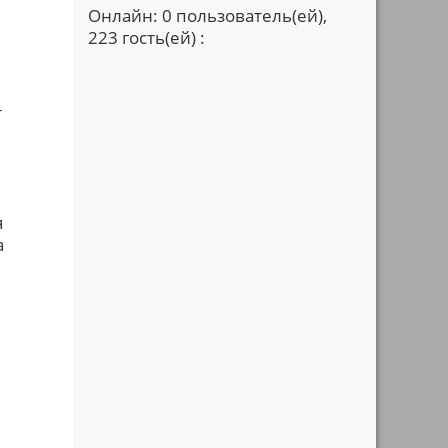
Онлайн: 0 пользователь(ей),
223 гость(ей) :
т
я
а