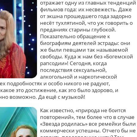
отражает одну из главных тенденций
фильмов года: их несвежесть. Даже
от экшна прошедшего года задорно
несёт тухлятиной, что уж говорить о
преданиях старины глубокой.
Показательно обращение к
биографиям деятелей эстрады: они
же были певцами так называемой
свободы. Куда ж нам без «Богемской
рапсодии»! Сегодня, когда
последствия сексуальной,
алкогольной и наркотической
ех подробностях и особо никого не радуют,
какое это достижение, как это было здорово, и
но возможно. Да ещё с музыкой!
Как известно, «природа не боится
повторений», тем более что в случае
«Звезда родилась» все ремейки были
коммерчески успешны. Отчего бы не