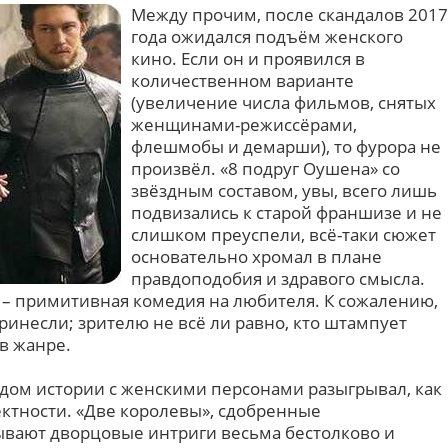
Между прочим, после скандалов 2017
года ожидался подъём женского
кино. Если он и проявился в
количественном варианте
(увеличение числа фильмов, снятых
женщинами-режиссёрами,
флешмобы и демарши), то фурора не
произвёл. «8 подруг Оушена» со
звёздным составом, увы, всего лишь
подвизались к старой франшизе и не
слишком преуспели, всё-таки сюжет
основательно хромал в плане
правдоподобия и здравого смысла.
 – примитивная комедия на любителя. К сожалению,
инесли; зрителю не всё ли равно, кто штампует
в жанре.
дом истории с женскими персонами разыгрывал, как
ектности. «Две королевы», сдобренные
ывают дворцовые интриги весьма бестолково и