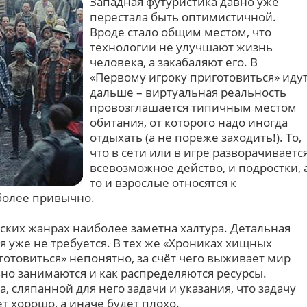
Западная футуристика давно уже
перестала быть оптимистичной.
Вроде стало общим местом, что
технологии не улучшают жизнь
человека, а закабаляют его. В
«Первому игроку приготовиться» иду
дальше – виртуальная реальность
провозглашается типичным местом
обитания, от которого надо иногда
отдыхать (а не пореже заходить!). То,
что в сети или в игре разворачиваетс
всевозможное действо, и подростки, 
то и взрослые относятся к
более привычно.
ских жанрах наиболее заметна халтура. Детальная
я уже не требуется. В тех же «Хрониках хищных
готовиться» непонятно, за счёт чего выживает мир
но занимаются и как распределяются ресурсы.
, сляпанной для него задачи и указания, что задачу
т хорошо, а иначе будет плохо.