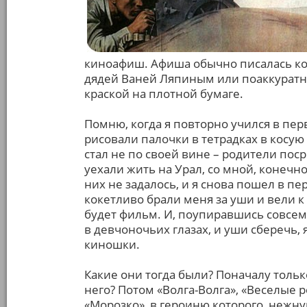
киноафиш. Афиша обычно писалась к
дядей Ваней Ляпиным или поаккуратн
краской на плотной бумаге.
Помню, когда я повторно учился в пер
рисовали палочки в тетрадках в косую
стал не по своей вине – родители поср
уехали жить на Урал, со мной, конечно
них не задалось, и я снова пошел в п
кокетливо брали меня за уши и вели к
будет фильм. И, поупиравшись совсем
в девчоночьих глазах, и уши сберечь,
киношки.
Какие они тогда были? Поначалу только
него? Потом «Волга-Волга», «Веселые
«Морозко», в героиню которого, нежн