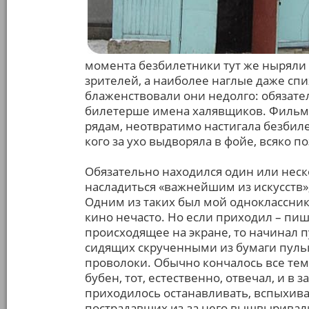
момента безбилетники тут же ныряли 
зрителей, а наиболее наглые даже спи
блаженствовали они недолго: обязате
билетерше имена халявщиков. Фильм 
рядам, неотвратимо настигала безбиле
кого за ухо выдворяла в фойе, всяко по
Обязательно находился один или неско
насладиться «важнейшим из искусств»
Одним из таких был мой одноклассник,
кино нечасто. Но если приходил – пи
происходящее на экране, то начинал 
сидящих скрученными из бумаги пуль
проволоки. Обычно кончалось все тем,
бубен, тот, естественно, отвечал, и в
приходилось останавливать, вспыхивал
пострадавших из-за него вышвыривал