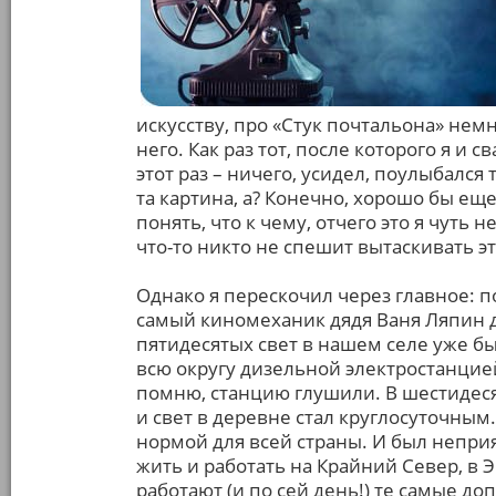
искусству, про «Стук почтальона» нем
него. Как раз тот, после которого я и 
этот раз – ничего, усидел, поулыбался
та картина, а? Конечно, хорошо бы ещ
понять, что к чему, отчего это я чуть 
что-то никто не спешит вытаскивать э
Однако я перескочил через главное: п
самый киномеханик дядя Ваня Ляпин 
пятидесятых свет в нашем селе уже бы
всю округу дизельной электростанцией
помню, станцию глушили. В шестидеся
и свет в деревне стал круглосуточным. 
нормой для всей страны. И был неприя
жить и работать на Крайний Север, в 
работают (и по сей день!) те самые д