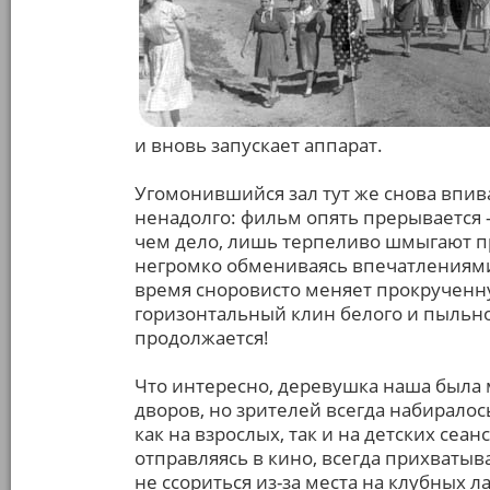
и вновь запускает аппарат.
Угомонившийся зал тут же снова впив
ненадолго: фильм опять прерывается – 
чем дело, лишь терпеливо шмыгают 
негромко обмениваясь впечатлениями
время сноровисто меняет прокрученну
горизонтальный клин белого и пыльно
продолжается!
Что интересно, деревушка наша была 
дворов, но зрителей всегда набиралось
как на взрослых, так и на детских сеан
отправляясь в кино, всегда прихватыва
не ссориться из-за места на клубных л