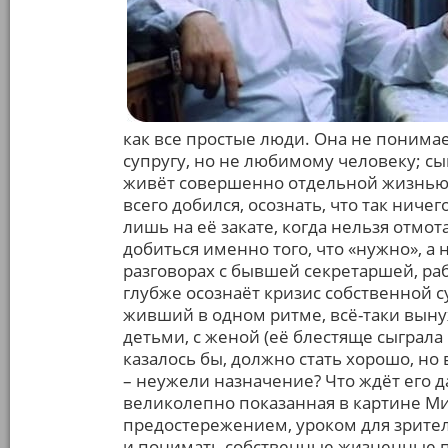
как все простые люди. Она не понимает
супругу, но не любимому человеку; сы
живёт совершенно отдельной жизнью. У
всего добился, осознать, что так нич
лишь на её закате, когда нельзя отмот
добиться именно того, что «нужно», а не
разговорах с бывшей секретаршей, ра
глубже осознаёт кризис собственной с
живший в одном ритме, всё-таки выну
детьми, с женой (её блестяще сыграла
казалось бы, должно стать хорошо, но 
– неужели назначение? Что ждёт его д
великолепно показанная в картине Ми
предостережением, уроком для зрителя
и понимать собственные жизненные пр