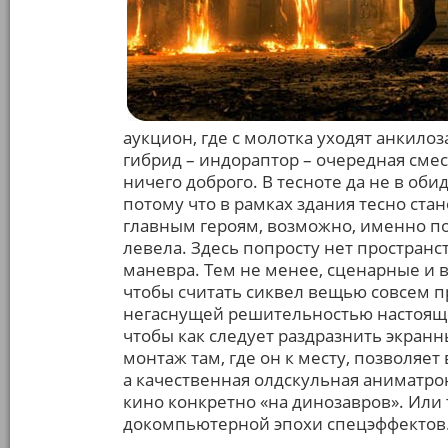
аукцион, где с молотка уходят анкил
гибрид – индораптор – очередная сме
ничего доброго. В тесноте да не в оби
потому что в рамках здания тесно стан
главным героям, возможно, именно по
левела. Здесь попросту нет пространс
маневра. Тем не менее, сценарные и 
чтобы считать сиквел вещью совсем п
негаснущей решительностью настояще
чтобы как следует раздразнить экран
монтаж там, где он к месту, позволяе
а качественная олдскульная аниматрон
кино конкретно «на динозавров». Или 
докомпьютерной эпохи спецэффектов