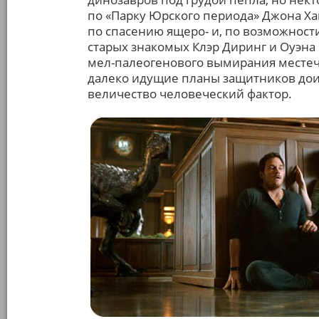
по «Парку Юрского периода» Джона Х
по спасению ящеро- и, по возможност
старых знакомых Клэр Диринг и Оуэна
мел-палеогенового вымирания местечк
далеко идущие планы защитников дои
величество человеческий фактор.