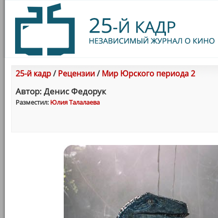
25-й кадр
/
Рецензии
/
Мир Юрского периода 2
Автор: Денис Федорук
Разместил:
Юлия Талалаева