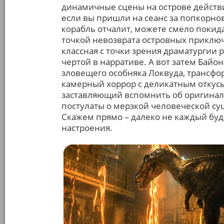
динамичные сцены на острове действи
если вы пришли на сеанс за попкорнов
корабль отчалит, можете смело покида
точкой невозврата островных приклю
классная с точки зрения драматургии 
чертой в нарративе. А вот затем Бай
зловещего особняка Локвуда, трансф
камерный хоррор с деликатным откус
заставляющий вспомнить об оригина
постулаты о мерзкой человеческой сущ
Скажем прямо – далеко не каждый буде
настроения.