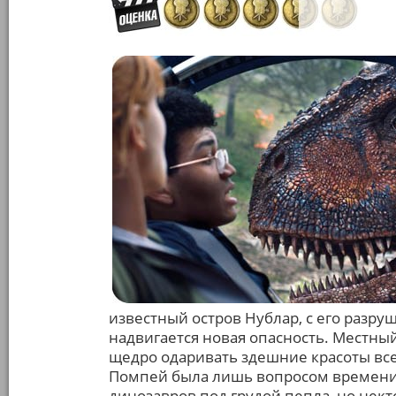
известный остров Нублар, с его разр
надвигается новая опасность. Местный
щедро одаривать здешние красоты вс
Помпей была лишь вопросом времени
динозавров под грудой пепла, но нект