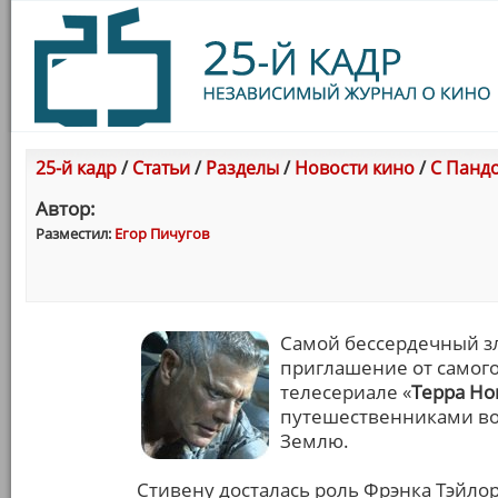
25-й кадр
/
Статьи
/
Разделы
/
Новости кино
/
С Панд
Автор:
Разместил:
Егор Пичугов
Самой бессердечный з
приглашение от самог
телесериале «
Терра Но
путешественниками во
Землю.
Стивену досталась роль Фрэнка Тэйло