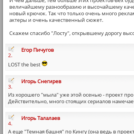
И чем дальше, тем больше этих проектов-вех бу
величайшему разнообразию и высочайшему каче
новый крючок. Так что только очень много рекл
актеры и очень качественный сюжет.
Скажем спасибо "Лосту", открывшему дорогу вы
Егор Пичугов
2.
LOST the best
Игорь Снегирев
3.
Из хорошего "мыла" уже этой осенью - проект про
Действительно, много стоящих сериалов намечае
Игорь Талалаев
4.
А еще "Темная башня" по Кингу (она ведь в проекте