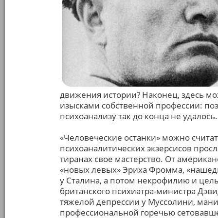
движения истории? Наконец, здесь мо
изысками собственной профессии: по
психоанализу так до конца не удалось.
«Человеческие останки» можно счита
психоаналитических экзерсисов прос
тиранах свое мастерство. От америка
«новых левых» Эриха Фромма, «нашедш
у Сталина, а потом некрофилию и целы
британского психиатра-министра Дэви
тяжелой депрессии у Муссолини, мани
профессиональной горечью сетовавше