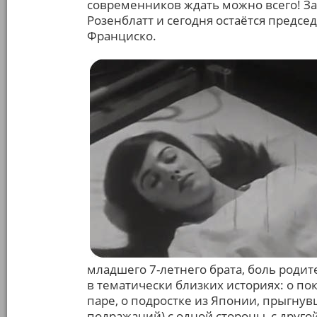
современников ждать можно всего! За
Розенблатт и сегодня остаётся предс
Франциско.
младшего 7-летнего брата, боль родит
в тематически близких историях: о 
паре, о подростке из Японии, прыгну
подражаний) с одной стороны, с друг