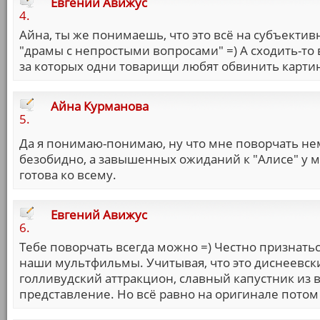
Евгений Авижус
4.
Айна, ты же понимаешь, что это всё на субъективн
"драмы с непростыми вопросами" =) А сходить-то
за которых одни товарищи любят обвинить картин
Айна Курманова
5.
Да я понимаю-понимаю, ну что мне поворчать не
безобидно, а завышенных ожиданий к "Алисе" у ме
готова ко всему.
Евгений Авижус
6.
Тебе поворчать всегда можно =) Честно признатьс
наши мультфильмы. Учитывая, что это диснеевски
голливудский аттракцион, славный капустник из 
представление. Но всё равно на оригинале потом 