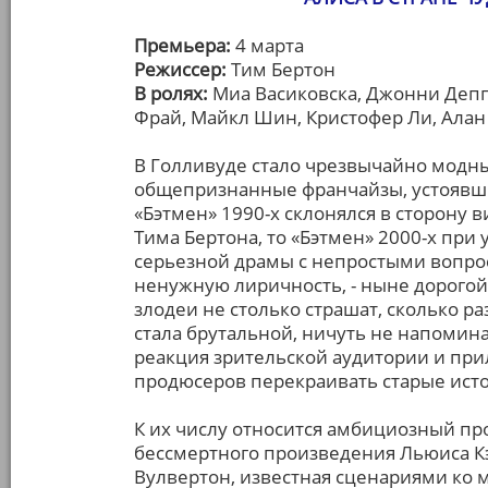
Премьера:
4 марта
Режиссер:
Тим Бертон
В ролях:
Миа Васиковска, Джонни Депп,
Фрай, Майкл Шин, Кристофер Ли, Алан
В Голливуде стало чрезвычайно модн
общепризнанные франчайзы, устоявши
«Бэтмен» 1990-х склонялся в сторону
Тима Бертона, то «Бэтмен» 2000-х при
серьезной драмы с непростыми вопрос
ненужную лиричность, - ныне дорогой,
злодеи не столько страшат, сколько 
стала брутальной, ничуть не напомин
реакция зрительской аудитории и пр
продюсеров перекраивать старые исто
К их числу относится амбициозный пр
бессмертного произведения Льюиса Кэр
Вулвертон, известная сценариями ко