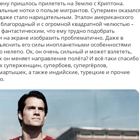
ену пришлось прилететь на Землю с Криптона.
льные нотки о пользе мигрантов. Супермен оказалс
я даже стало нарицательным. Эталон американского
 благородный и с огромной квадратной челюстью –
о фантастическим, что ему трудно подобрать
и на экране изобразить проблематично. Даже в
ъяснить его силы инопланетными особенностями
 нелепо. Ок, он очень сильный и может взлететь,
к он меняет направление полёта? И всё-таки спасибо
х суперженщин, супербоев, супергёрлов,
мартышек, а также индийские, турецкие и прочие
о.