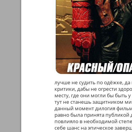
лучше не судить по одёжке, да
критики, дабы не огрести здор
месту, где они могли бы быть 
тут не станешь защитником мир
данный момент дилогия фильмо
равно была принята публикой 
повлияло в необходимой степе
себе шанс на эпическое заве