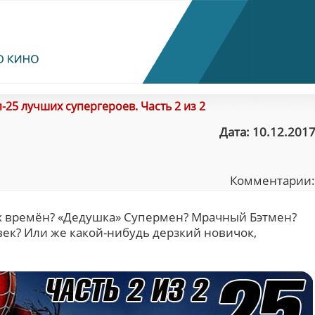
-25 лучших супергероев. Часть 2 из 2
Дата: 10.12.2017
Комментарии
х времён? «Дедушка» Супермен? Мрачный Бэтмен?
к? Или же какой-нибудь дерзкий новичок,