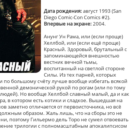
Дата рождения:
август 1993 (San
Diego Comic-Con Comics #2).
Впервые на экране:
2004.
Анунг Ун Рама, или (если проще)
Хеллбой, или (если ещё проще)
Красный. Здоровый, брутальный с
запоминающейся внешностью
вестник вечной тьмы,
воспитанный на светлой стороне
Силы. Из тех парней, которых
 и по большому счёту лучше вообще избегать всякой
овенной демонической рукой по рогам (или по тому
у людей). Но вообще Хеллбой славный малый, да и как
а, в котором есть котики и сладкое. Вышедшая на
в заметно отличается от первоисточника, но всё
должным образом. Жаль лишь, что на сборы это не
ни, поэтому Гильермо дель Торо не сумел отвоевать
ршение трилогии с полномасштабным апокалипсисом