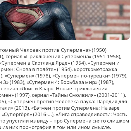
Атомный Человек против Супермена» (1950),
), сериал «Приключения Супермена» (1951-1958),
 «Супермен в Скотланд Ярде» (1954), «Супермен и
ермен: Снова в полёте» (1954), короткометражка
, «Супермен» (1978), «Супермен по-турецки» (1979),
 3» (1983), «Супермен 4: Борьба за мир» (1987),
, сериал «Лоис и Кларк: Новые приключения
рмен» (1997), сериал «Тайны Смолвиля» (2001-2011),
6), «Супермен против Человека-паука: Пародия для
стали» (2013), «Бэтмен против Супермена: На заре
 «Супергёрл» (2016-...), «Лига справедливости: Часть
о-то упустили из виду – про Супермена снято слишком
 из них порнография в том или ином смысле.