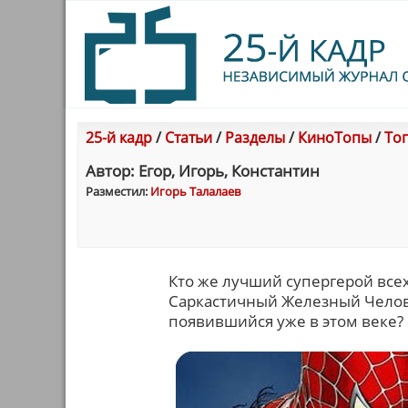
25-й кадр
/
Статьи
/
Разделы
/
КиноТопы
/
Топ
Автор: Егор, Игорь, Константин
Разместил:
Игорь Талалаев
Кто же лучший супергерой все
Саркастичный Железный Челове
появившийся уже в этом веке?