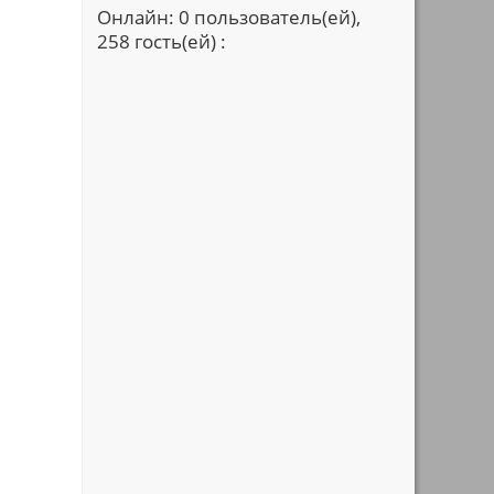
Онлайн: 0 пользователь(ей),
258 гость(ей) :
е