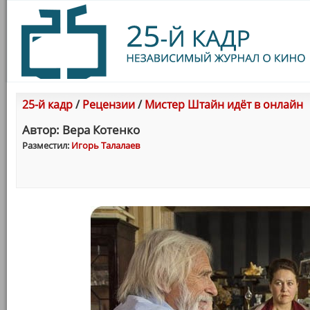
25-й кадр
/
Рецензии
/
Мистер Штайн идёт в онлайн
Автор: Вера Котенко
Разместил:
Игорь Талалаев