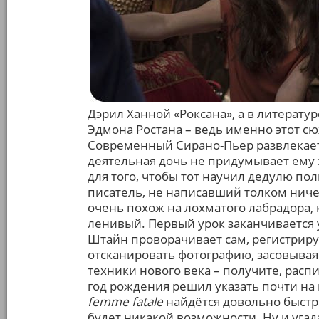
Дэрил Ханной «Роксана», а в литератур
Эдмона Ростана – ведь именно этот с
Современный Сирано-Пьер развлекаетс
деятельная дочь не придумывает ему 
для того, чтобы тот научил дедулю по
писатель, не написавший толком ниче
очень похож на лохматого лабрадора, к
ленивый. Первый урок заканчивается у
Штайн проворачивает сам, регистрируя
отсканировать фотографию, засовывая
техники нового века – получите, распи
год рождения решил указать почти на 
femme fatale
найдётся довольно быстро
будет никакой возможности. Ну и угад