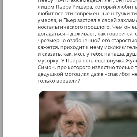
лицом Пьера Ришара, который любит в
любит все эти современные штучки ти
умерла, и Пьер застрял в своей захл
ностальгического прошлого. Чем он ещ
догадаться – доживает, как говорится,
чрезмерно озабоченной его старостью
кажется, приходит к нему исключитель
и сказать, как, мол, у тебя, папаша, 
мусорку. У Пьера есть ещё внучка Жуль
Симон, про которого известно только т
дедушкой мотоцикл даже «спасибо» не 
только воевали?