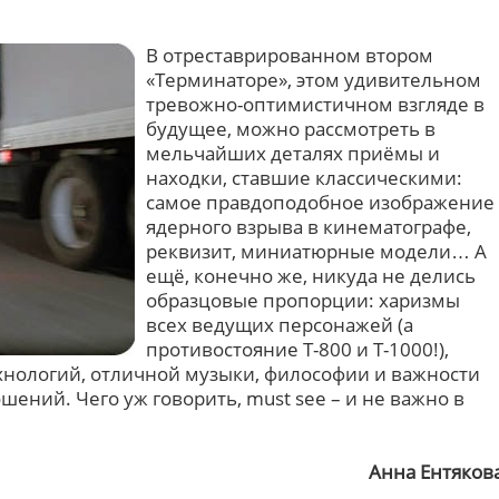
В отреставрированном втором
«Терминаторе», этом удивительном
тревожно-оптимистичном взгляде в
будущее, можно рассмотреть в
мельчайших деталях приёмы и
находки, ставшие классическими:
самое правдоподобное изображение
ядерного взрыва в кинематографе,
реквизит, миниатюрные модели… А
ещё, конечно же, никуда не делись
образцовые пропорции: харизмы
всех ведущих персонажей (а
противостояние Т-800 и Т-1000!),
ехнологий, отличной музыки, философии и важности
ений. Чего уж говорить, must see – и не важно в
Анна Ентяков