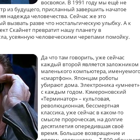
восвояси. В 1991 году мы ещё не
стр из будущего, присланный завершить начатое
яя надежда человечества. Сейчас же это
й вызвать разве что ностальгическую улыбку. А к
ект Скайнет превратит нашу планету в
ла, усеянную человеческими черепами помойку.
Да что там говорить, уже сейчас
каждый второй является заложником
маленького компьютера, именуемог
«смартфон». Японцам роботы
убирают дома. Электроника «умнеет»
с каждым годом. Кэмероновский
«Терминатор» – культовая,
революционная, бессмертная
классика, уже сейчас в каком-то
смысле пророческая, на долгие
десятилетия опередившая своё
время. Большое возвращение и
впрямь свершилось – Т-800 обещани