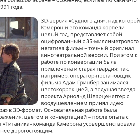
991 года.
3D-версия «Судного дня», над которой
Кэмерон и его команда корпели
целый год, представляет собой
оцифрованный с 35-миллиметрового
негатива фильм – точный оригинал
кинотеатральной версии. При этом к
работе по конвертации была
привлечена и старая гвардия: так,
например, оператор-постановщик
фильма Адам Гринбер занимался
цветокоррекцией, а ведущая звезда
проекта Арнольд Шварценеггер с
воодушевлением принял идею
ра» в 3D-формат. Основательная работа была
ражения, цветом и конвертацией – после опыта с
 «Титаника» команда Кэмерона усовершенствовала
енее дорогостоящим.