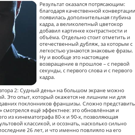
Результат оказался потрясающим:
благодаря качественной конвертаци
появилась дополнительная глубина
кадра, а великолепный цветокор
добавил картинке контрастности и
объёма. Отдельно стоит отметить и
отечественный дубляж, за которым с
легкостью узнаются знаковые фразы.
Ну и вообще это настоящее
возвращение в прошлое – с первой
секунды, с первого слова и с первого
кадра.
тора 2: Судный день» на большом экране можно
ой. Это опыт, который окажется не лишним ни для
 давних поклонников франшизы. Сложно представить
» смотрелся ещё эффектнее: это обновлённая и
о из кинематографа 80-х и 90-х, позволяющая
льтовой классикой, и осознать, насколько сильно
оследние 26 лет, и что именно повлияло на его