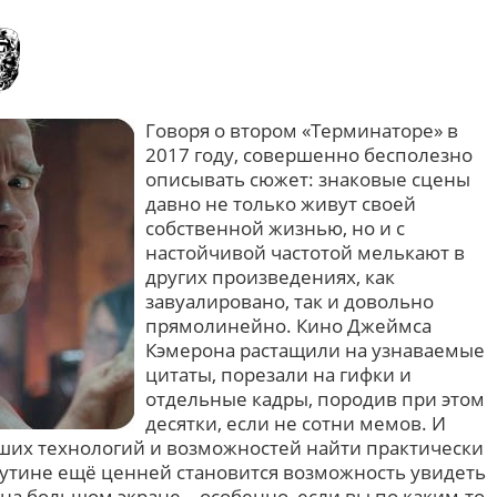
Говоря о втором «Терминаторе» в
2017 году, совершенно бесполезно
описывать сюжет: знаковые сцены
давно не только живут своей
собственной жизнью, но и с
настойчивой частотой мелькают в
других произведениях, как
завуалировано, так и довольно
прямолинейно. Кино Джеймса
Кэмерона растащили на узнаваемые
цитаты, порезали на гифки и
отдельные кадры, породив при этом
десятки, если не сотни мемов. И
ших технологий и возможностей найти практически
утине ещё ценней становится возможность увидеть
на большом экране – особенно, если вы по каким-то