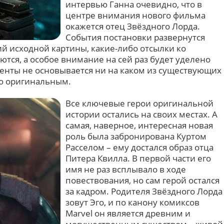
интервью Ганна очевидно, что в
центре внимания нового фильма
окажется отец Звёздного Лорда.
События постановки развернутся
ий исходной картины, какие-либо отсылки ко
тся, а особое внимание на сей раз будет уделено
енты не основывается ни на каком из существующих
ью оригинальным.
Все ключевые герои оригинальной
истории остались на своих местах. А
самая, наверное, интересная новая
роль была забронирована Куртом
Расселом – ему достался образ отца
Питера Квилла. В первой части его
имя не раз всплывало в ходе
повествования, но сам герой остался
за кадром. Родителя Звёздного Лорда
зовут Эго, и по канону комиксов
Marvel он является древним и