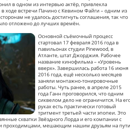
онил в одном из интервью актёр, привлекла
в ходе встречи Пачино с Кевином Файги – одним из
 сторонам не удалось достигнуть соглашения, так что
ыло отложено до лучших времён.
Основной съёмочный процесс
стартовал 17 февраля 2016 года в
павильонах студии Pinewood, в
Атланте, штат Джорджия. Рабочее
название кинофильма – «Уровень
вверх». Завершилась работа 16 июня
2016 года, ещё несколько месяцев
заняли монтажно-тонировочные
работы. Чуть ранее, в апреле 2015
года Ганн проговорился, что одним
сиквелом дело не ограничится. На ег
руках есть практически готовый
тритмент третьей части эпопеи. Это
чаянные схватки Звёздного Лорда и его компании с
и проходимцами, мешающим нашим друзьям на пут