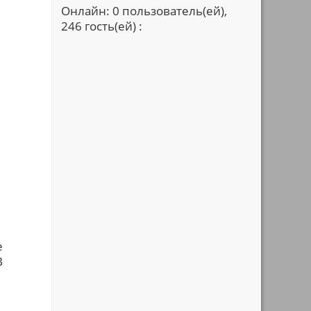
Онлайн: 0 пользователь(ей),
246 гость(ей) :
е
В