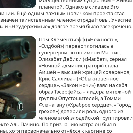
могущественным существом – живой
планетой. Однако в сиквеле Эго
личии. Ещё одним важным новичком проекта стал
азначен таинственным членом отряда Новы. Участие
и» и «Неудержимые» долгое время было засекречено.
Пом Клементьефф («Нежность»,
«Олдбой») перевоплотилась в
супергероиню по имени Мантис,
Элизабет Дебики («Макбет», сериал
«Ночной администратор») стала
Аишей – высшей жрицей соверенов,
Крис Салливан («Обыкновенное
сердце», «Закон ночи») взял на себя
образ Тэсерфэйса – лидера мятежной
группы Опустошителей, а Томми
Флэнагану («Храброе сердце», «Город
грехов») доверили роль одного из
членов этой злодейской группировки
екте Аль Пачино. По признанию мэтра он был в
ины, хотя первоначально отнёсся к картине со