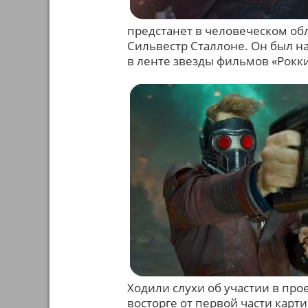
предстанет в человеческом об
Сильвестр Сталлоне. Он был н
в ленте звезды фильмов «Рокк
Ходили слухи об участии в про
восторге от первой части карт