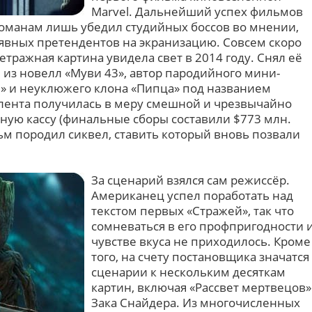
Marvel. Дальнейший успех фильмов
оманам лишь убедил студийных боссов во мнении,
з явных претендентов на экранизацию. Совсем скоро
тражная картина увидела свет в 2014 году. Снял её
 из новелл «Муви 43», автор пародийного мини-
и» и неуклюжего клона «Пипца» под названием
 лента получилась в меру смешной и чрезвычайно
ную кассу (финальные сборы составили $773 млн.
ьм породил сиквел, ставить который вновь позвали
За сценарий взялся сам режиссёр.
Американец успел поработать над
текстом первых «Стражей», так что
сомневаться в его профпригодности 
чувстве вкуса не приходилось. Кроме
того, на счету постановщика значатся
сценарии к нескольким десяткам
картин, включая «Рассвет мертвецов»
Зака Снайдера. Из многочисленных