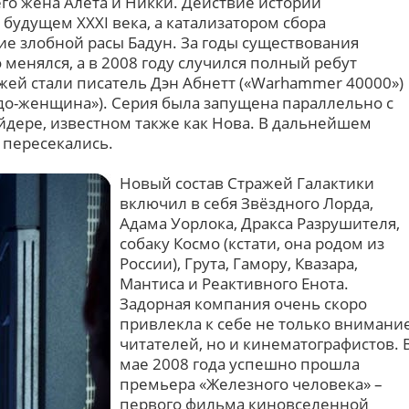
го жена Алета и Никки. Действие истории
будущем XXXI века, а катализатором сбора
ие злобной расы Бадун. За годы существования
 менялся, а в 2008 году случился полный ребут
жей стали писатель Дэн Абнетт («Warhammer 40000»)
до-женщина»). Серия была запущена параллельно с
йдере, известном также как Нова. В дальнейшем
 пересекались.
Новый состав Стражей Галактики
включил в себя Звёздного Лорда,
Адама Уорлока, Дракса Разрушителя,
собаку Космо (кстати, она родом из
России), Грута, Гамору, Квазара,
Мантиса и Реактивного Енота.
Задорная компания очень скоро
привлекла к себе не только внимани
читателей, но и кинематографистов. 
мае 2008 года успешно прошла
премьера «Железного человека» –
первого фильма киновселенной