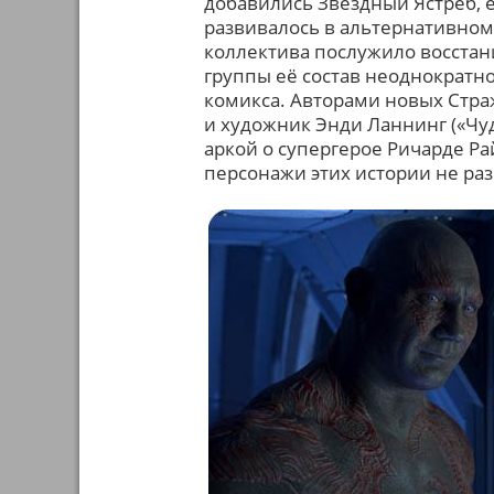
добавились Звёздный Ястреб, е
развивалось в альтернативном 
коллектива послужило восстан
группы её состав неоднократно
комикса. Авторами новых Стра
и художник Энди Ланнинг («Чу
аркой о супергерое Ричарде Ра
персонажи этих истории не раз