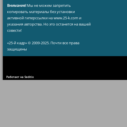
Внимание!
Мы не можем запретить
копировать материалы без установки
активной гиперссылки на www.25-k.com и
указания авторства. Но это останется на вашей
совести!
«25-й кадр» © 2009-2025. Почти все права
защищены
Работает на Seditio