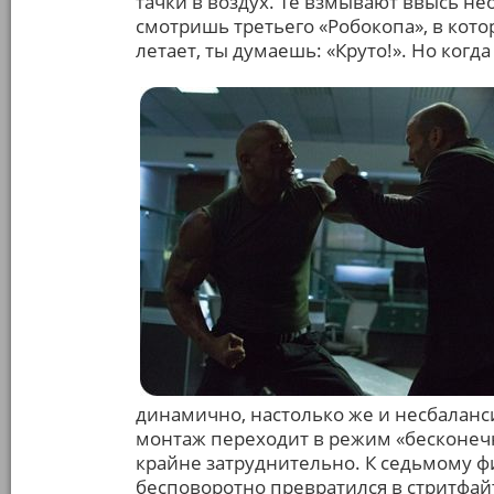
тачки в воздух. Те взмывают ввысь неох
смотришь третьего «Робокопа», в кот
летает, ты думаешь: «Круто!». Но когд
динамично, настолько же и несбаланс
монтаж переходит в режим «бесконечн
крайне затруднительно. К седьмому ф
бесповоротно превратился в стритфай