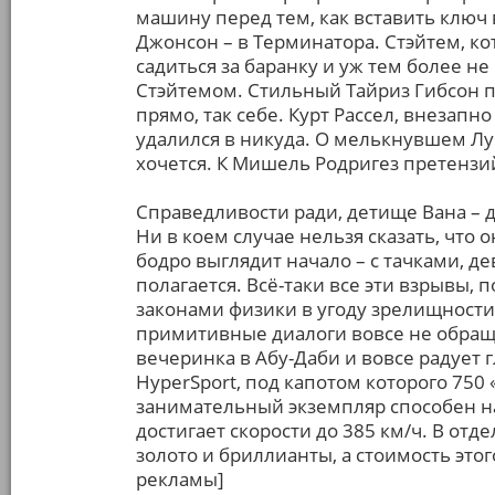
машину перед тем, как вставить ключ 
Джонсон – в Терминатора. Стэйтем, к
садиться за баранку и уж тем более не
Стэйтемом. Стильный Тайриз Гибсон п
прямо, так себе. Курт Рассел, внезапн
удалился в никуда. О мелькнувшем Лу
хочется. К Мишель Родригез претензий
Справедливости ради, детище Вана – д
Ни в коем случае нельзя сказать, что
бодро выглядит начало – с тачками, д
полагается. Всё-таки все эти взрывы,
законами физики в угоду зрелищност
примитивные диалоги вовсе не обращ
вечеринка в Абу-Даби и вовсе радует г
HyperSport, под капотом которого 750 
занимательный экземпляр способен на
достигает скорости до 385 км/ч. В от
золото и бриллианты, а стоимость этог
рекламы]