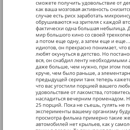
сможете получить удовольствие от де
как ваша мозговая активность снизит
случае есть риск заработать микроинсу
обрушиваются на зрителя с каждой вто
фактически одна большая небылица. Д
мир большого кино со своей трехкопе
а потом еще одну, а затем еще и еще…
идиотов, он прекрасно понимает, что 
любят окунуться в детство. Но постан
вся, он снабдил ленту необходимыми 
даже больше, чем нужно, при этом по
круче, чем было раньше, а элемента
предыдущей серии танк теперь кажетс
что вас угостили порцией вашего люб
удовольствие от лакомства, готовитес
насладиться вечерним променадом. Но
25 порций. Пока не съешь, гулять не 
эксперименты вашему организму будут 
просмотра фильма примерно такие же. 
автомобилей нет крыльев, как у само