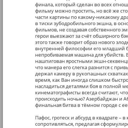
финала, который сделан во всех отно
фильму можно простить, но всё же ст
части картины по какому-никакому др
в тиски зубодробильного экшна, в ос
фильмов, не создавая собственного э
герои выезжают за счёт обширного бэк
этого также говорит образ нового злод
внутренней философии его младший бр
непробиваемая машина для убийств. В
нашпигован яростными экшн-секвенция
что манера его слегка разнится с прив
держал камеру в рукопашных схватках
время, как Ван иногда слишком быстро
насладиться деталями боя в полной ме
кинематографисты всегда считают, ч
происходить ночью? Азербайджан и Аб
финальная битва в тёмном городе с 
Пафос, гротеск и абсурд в квадрате –
сопротивляться, предлагая сформулир