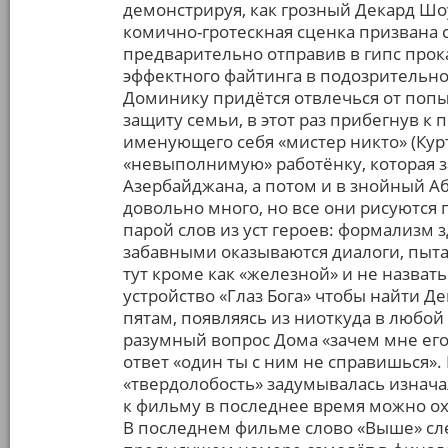
демонстрируя, как грозный Декард Шо
комично-гротескная сценка призвана с
предварительно отправив в гипс прокач
эффектного файтинга в подозрительно
Доминику придётся отвлечься от попыт
защиту семьи, в этот раз прибегнув к
именующего себя «мистер никто» (Курт
«невыполнимую» работёнку, которая з
Азербайджана, а потом и в знойный А
довольно много, но все они рисуются
парой слов из уст героев: формализм 
забавными оказываются диалоги, пыта
тут кроме как «железной» и не назват
устройство «Глаз Бога» чтобы найти Де
пятам, появляясь из ниоткуда в любой
разумный вопрос Дома «зачем мне его 
ответ «один ты с ним не справишься».
«твердолобость» задумывалась изнача
к фильму в последнее время можно ох
В последнем фильме слово «Выше» сле