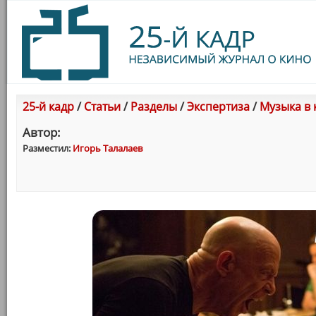
25-й кадр
/
Статьи
/
Разделы
/
Экспертиза
/
Музыка в 
Автор:
Разместил:
Игорь Талалаев