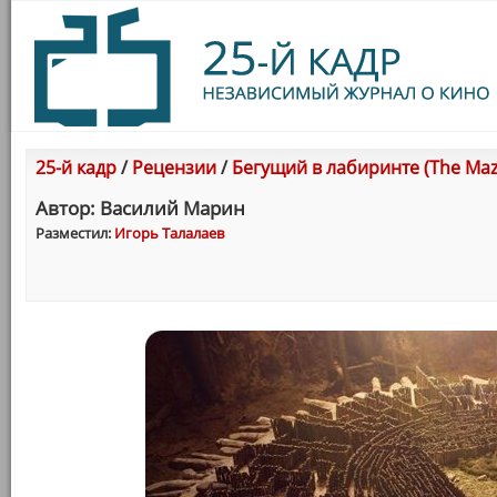
25-й кадр
/
Рецензии
/
Бегущий в лабиринте (The Maz
Автор: Василий Марин
Разместил:
Игорь Талалаев