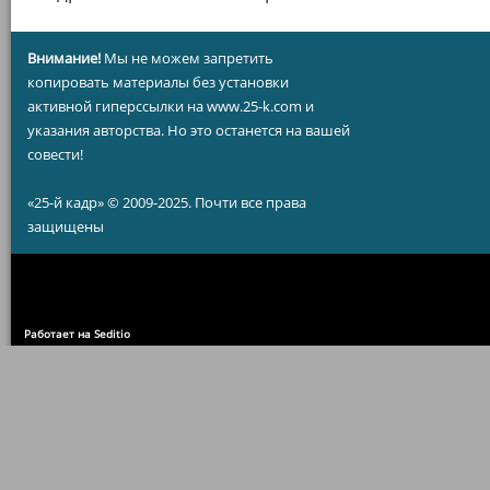
Внимание!
Мы не можем запретить
копировать материалы без установки
активной гиперссылки на www.25-k.com и
указания авторства. Но это останется на вашей
совести!
«25-й кадр» © 2009-2025. Почти все права
защищены
Работает на Seditio