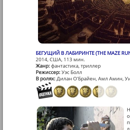
БЕГУЩИЙ В ЛАБИРИНТЕ (THE MAZE RU
2014, США, 113 мин.
Жанр:
фантастика, триллер
Режиссер:
Уэс Болл
В ролях:
Дилан О'Брайен, Амл Амин, Уи
Н
о
п
л