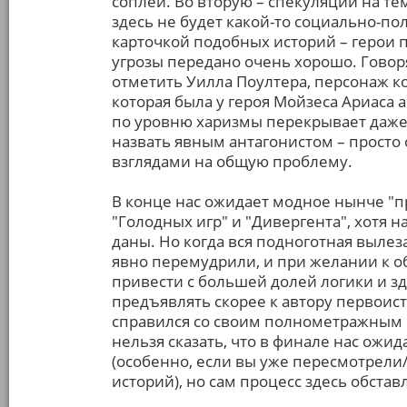
соплей. Во вторую – спекуляции на те
здесь не будет какой-то социально-п
карточкой подобных историй – герои п
угрозы передано очень хорошо. Говоря
отметить Уилла Поултера, персонаж к
которая была у героя Мойзеса Ариаса а
по уровню харизмы перекрывает даже г
назвать явным антагонистом – просто
взглядами на общую проблему.
В конце нас ожидает модное нынче "п
"Голодных игр" и "Дивергента", хотя 
даны. Но когда вся подноготная вылеза
явно перемудрили, и при желании к 
привести с большей долей логики и зд
предъявлять скорее к автору первоист
справился со своим полнометражным 
нельзя сказать, что в финале нас ожи
(особенно, если вы уже пересмотрел
историй), но сам процесс здесь обста