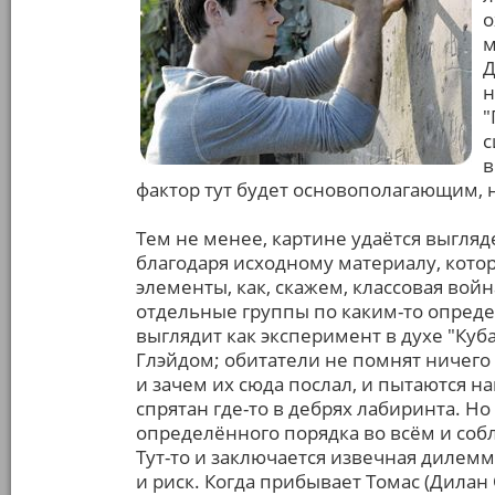
о
м
Д
н
"
с
в
фактор тут будет основополагающим, н
Тем не менее, картине удаётся выгля
благодаря исходному материалу, кото
элементы, как, скажем, классовая вой
отдельные группы по каким-то опред
выглядит как эксперимент в духе "Куб
Глэйдом; обитатели не помнят ничего 
и зачем их сюда послал, и пытаются на
спрятан где-то в дебрях лабиринта. Н
определённого порядка во всём и собл
Тут-то и заключается извечная дилемм
и риск. Когда прибывает Томас (Дилан