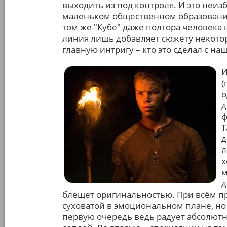
выходить из под контроля. И это неиз
маленьком общественном образовании 
том же "Кубе" даже полтора человека 
линия лишь добавляет сюжету некотор
главную интригу – кто это сделал с н
И
(
о
д
ф
Т
д
л
х
м
д
блещет оригинальностью. При всём п
суховатой в эмоциональном плане, но 
первую очередь ведь радует абсолют