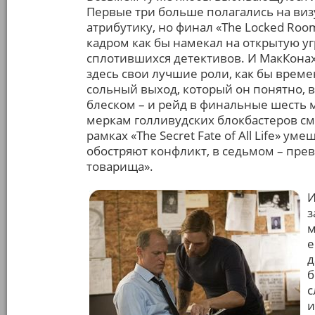
Первые три больше полагались на виз
атрибутику, но финал «The Locked Roo
кадром как бы намекал на открытую у
сплотившихся детективов. И МакКонах
здесь свои лучшие роли, как бы време
сольный выход, который он понятно, 
блеском – и рейд в финальные шесть 
меркам голливудских блокбастеров с
рамках «The Secret Fate of All Life» у
обостряют конфликт, в седьмом – прев
товарища».
И
з
м
е
д
б
с
и