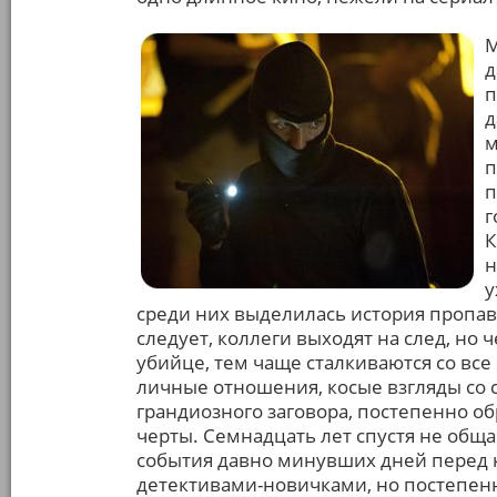
М
д
п
д
м
п
п
г
К
н
у
среди них выделилась история пропав
следует, коллеги выходят на след, но 
убийце, тем чаще сталкиваются со вс
личные отношения, косые взгляды со 
грандиозного заговора, постепенно 
черты. Семнадцать лет спустя не обща
события давно минувших дней перед 
детективами-новичками, но постепенн