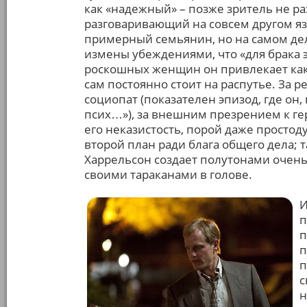
как «надежный» – позже зритель не раз
разговаривающий на совсем другом язы
примерный семьянин, но на самом д
измены убеждениями, что «для брака э
роскошных женщин он привлекает как 
сам постоянно стоит на распутье. За 
социопат (показателен эпизод, где он
псих…»), за внешним презрением к ге
его неказистость, порой даже простод
второй план ради блага общего дела; 
Харрельсон создает полутонами очень
своими тараканами в голове.
И
п
п
п
п
с
н