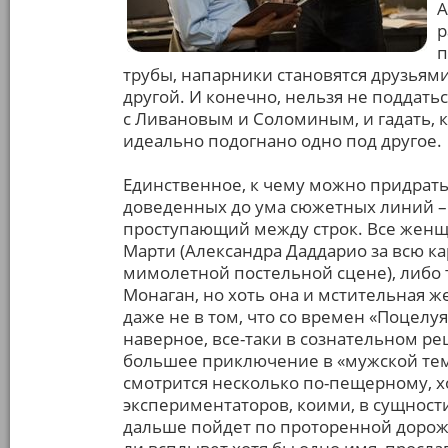
А
р
п
трубы, напарники становятся друзьям
другой. И конечно, нельзя не поддать
с Ливановым и Соломиным, и гадать, кт
идеально подогнано одно под другое.
Единственное, к чему можно придраться
доведенных до ума сюжетных линий – 
проступающий между строк. Все женщи
Марти (Александра Даддарио за всю ка
мимолетной постельной сцене), либо
Монаган, но хоть она и мстительная ж
даже не в том, что со времен «Поцелуя
наверное, все-таки в сознательном р
большее приключение в «мужской теме
смотрится несколько по-пещерному, хо
экспериментаторов, коими, в сущности
дальше пойдет по проторенной дорожке