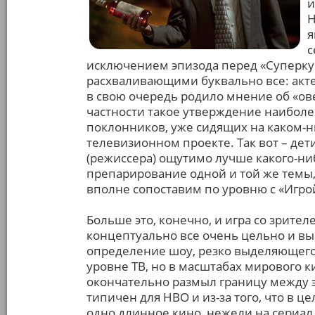
и
Н
я
с
исключением эпизода перед «Суперкуб
расхваливающими буквально все: актер
в свою очередь родило мнение об «ове
частности такое утверждение наиболе
поклонников, уже сидящих на каком-
телевизионном проекте. Так вот – дет
(режиссера) ощутимо лучше какого-ни
препарирование одной и той же темы, 
вполне сопоставим по уровню с «Игро
Больше это, конечно, и игра со зрител
концептуально все очень цельно и вы
определение шоу, резко выделяющегос
уровне ТВ, но в масштабах мирового ки
окончательно размыл границу между 
типичен для HBO и из-за того, что в ц
одно длинное кино, нежели на сериал