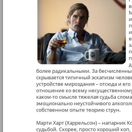
в
М
и
п
и
в
з
п
п
д
более радикальными. За бесчисленн
скрывается типичный эскапизм челове
устройстве мироздания – отсюда и ег
отношение ко всему несущественному,
каком-то смысле тяжелая судьба слома
эмоционально неустойчивого алкогол
собственном опыте теорию струн.
Марти Харт (Харрельсон) – напарник К
судьбой. Скорее, просто хороший коп