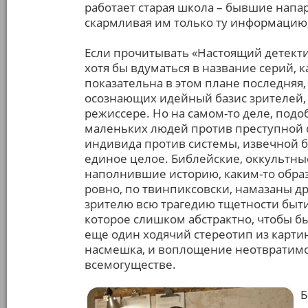
работает старая школа – бывшие напа
скармливая им только ту информацию,
Если прочитывать «Настоящий детектив»
хотя бы вдуматься в название серий, к
показательна в этом плане последняя,
осознающих идейный базис зрителей,
режиссере. Но на самом-то деле, подо
маленьких людей против преступной с
индивида против системы, извечной бо
единое целое. Библейские, оккультны
наполнившие историю, каким-то образо
ровно, по твинпиксовски, намазаны дру
зрителю всю трагедию тщетности быти
которое слишком абстрактно, чтобы б
еще один ходячий стереотип из карти
насмешка, и воплощение неотвратимог
всемогуществе.
Б