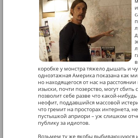
м
и
с
п
л
д
э
л
г
в
коробке у монстра тяжело дышать и чу
одноэтажная Америка показана как ми
но находящегося от нас на расстоянии
изыски, почти позерство, могут сбить 
позволит себе разве что какой-нибуд
неофит, поддавшийся массовой истери
что гремит на просторах интернета, н
пустышкой априори – уж слишком отче
публику за идиотов.
Возьмем ту же якобы выбивающуюся 