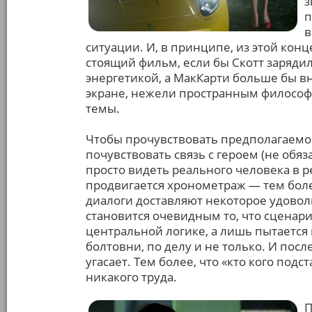
з
п
в
ситуации. И, в принципе, из этой кон
стоящий фильм, если бы Скотт заряди
энергетикой, а МакКарти больше бы в
экране, нежели пространным философ
темы.
Чтобы прочувствовать предполагаемо
почувствовать связь с героем (не обя
просто видеть реального человека в р
продвигается хронометраж — тем бол
диалоги доставляют некоторое удоволь
становится очевидным то, что сценари
центральной логике, а лишь пытается
болтовни, по делу и не только. И пос
угасает. Тем более, что «кто кого подс
никакого труда.
П