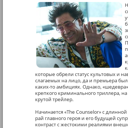
Н
с
у
б
з
с
П
п
а
к
к
которые обрели статус культовых и н
слагаемых на лицо, да и премьера был
каких-то амбициях. Однако, «шедевра» 
крепкого криминального триллера, на
крутой трейлер.
Начинается «The Counselor» с длинно
рай главного героя и его будущей супр
контраст с жестокими реалиями внешн