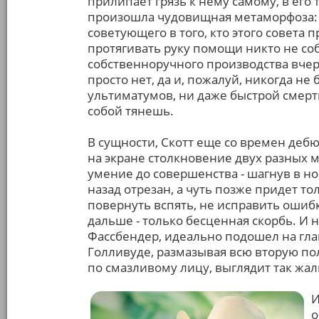
прилипает грязь к нему самому, в ег
произошла чудовищная метаморфоза: 
советующего в того, кто этого совета п
протягивать руку помощи никто не соби
собственноручного производства вчера
просто нет, да и, пожалуй, никогда не
ультиматумов, ни даже быстрой смерти;
собой тянешь.
В сущности, Скотт еще со времен деб
на экране столкновение двух разных ми
умение до совершенства - шагнув в но
назад отрезан, а чуть позже придет то
повернуть вспять, не исправить ошиб
дальше - только бесценная скорбь. И 
Фассбендер, идеально подошел на гла
Голливуде, размазывая всю вторую по
по смазливому лицу, выглядит так жал
И
о