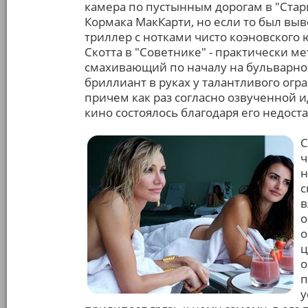
камера по пустынным дорогам в "Стари
Кормака МакКарти, но если то был вы
триллер с нотками чисто коэновского ю
Скотта в "Советнике" - практически ме
смахивающий по началу на бульварное
бриллиант в руках у талантливого ог
причем как раз согласно озвученной 
кино состоялось благодаря его недос
С
ч
н
с
в
о
о
ц
о
п
у