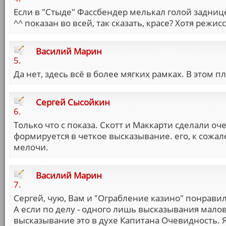
Если в "Стыде" Фассбендер мелькал голой задницей
^^ показан во всей, так сказать, красе? Хотя режисс
Василий Марин
5.
Да нет, здесь всё в более мягких рамках. В этом п
Сергей Сысойкин
6.
Только что с показа. Скотт и Маккарти сделали оч
формируется в четкое высказывание. его, к сожа
мелочи.
Василий Марин
7.
Сергей, чую, Вам и "Ограбление казино" понравил
А если по делу - одного лишь высказывания малов
высказывание это в духе Капитана Очевидность. Я 