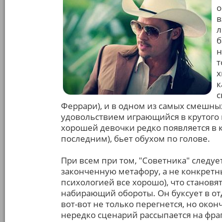
о
в
л
б
н
т
х
к
с
Феррари), и в одном из самых смешны
удовольствием играющийся в крутого м
хорошей девочки редко появляется в ка
последним), бьет обухом по голове.
При всем при том, "Советника" следуе
законченную метафору, а не конкретны
психологией все хорошо), что становя
набирающий обороты. Он буксует в отд
вот-вот не только перегнется, но окон
нередко сценарий рассыпается на фраг