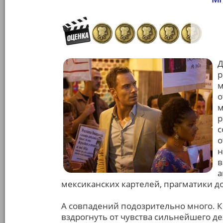
Д
р
м
о
м
р
с
о
н
в
а
мексиканских картелей, прагматики до
А совпадений подозрительно много. К
вздрогнуть от чувства сильнейшего де