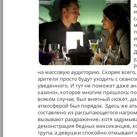
д
и
с
м
п
и
п
Д
у
р
на массовую аудиторию. Скорее всего,
зрители просто будут уходить с сеанс
уведенного. И тут не поможет даже а
казино», которое многим пришлось по 
всяком случае, был внятный сюжет, диа
атмосферой был порядок. Здесь же ат
составлено из рассыпающегося нагром
вызывают раздражение, хотя задумыва
демонстрация бедных мексиканцев, к
трупа, а девушки спокойно отмывают 