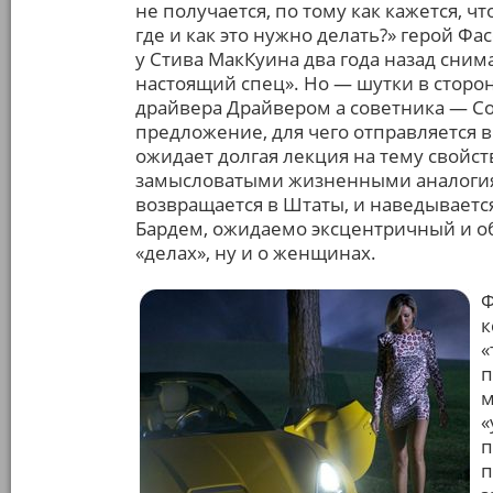
не получается, по тому как кажется, ч
где и как это нужно делать?» герой Фас
у Стива МакКуина два года назад сним
настоящий спец». Но — шутки в сторон
драйвера Драйвером а советника — С
предложение, для чего отправляется в 
ожидает долгая лекция на тему свойст
замысловатыми жизненными аналогия
возвращается в Штаты, и наведываетс
Бардем, ожидаемо эксцентричный и об
«делах», ну и о женщинах.
Ф
к
«
п
м
«
п
п