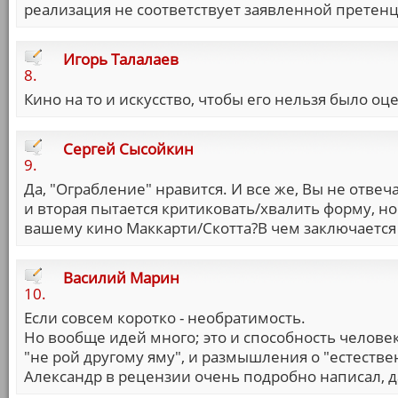
реализация не соответствует заявленной претен
Игорь Талалаев
8.
Кино на то и искусство, чтобы его нельзя было оц
Сергей Сысойкин
9.
Да, "Ограбление" нравится. И все же, Вы не отвеч
и вторая пытается критиковать/хвалить форму, но
вашему кино Маккарти/Скотта?В чем заключается 
Василий Марин
10.
Если совсем коротко - необратимость.
Но вообще идей много; это и способность человек
"не рой другому яму", и размышления о "естестве
Александр в рецензии очень подробно написал, да 