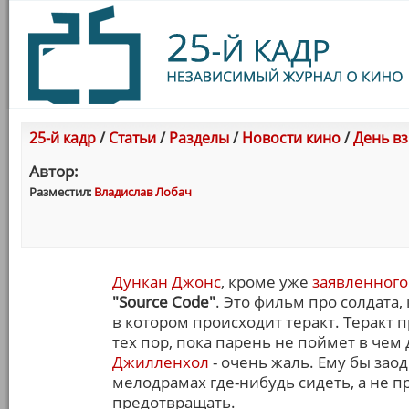
25-й кадр
/
Статьи
/
Разделы
/
Новости кино
/
День в
Автор:
Разместил:
Владислав Лобач
Дункан Джонс
, кроме уже
заявленного
"Source Code"
. Это фильм про солдата,
в котором происходит теракт. Теракт п
тех пор, пока парень не поймет в чем
Джилленхол
- очень жаль. Ему бы зао
мелодрамах где-нибудь сидеть, а не п
предотвращать.