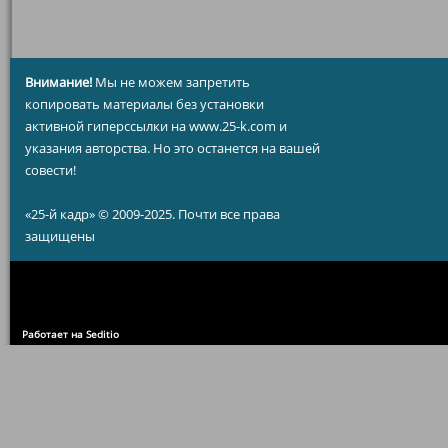
Внимание!
Мы не можем запретить
копировать материалы без установки
активной гиперссылки на www.25-k.com и
указания авторства. Но это останется на вашей
совести!
«25-й кадр» © 2009-2025. Почти все права
защищены
Работает на Seditio