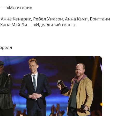
 — «Мстители»
Анна Кендрик, Ребел Уилсон, Анна Кэмп, Бриттани
и Хана Мэй Ли — «Идеальный голос»
ррелл