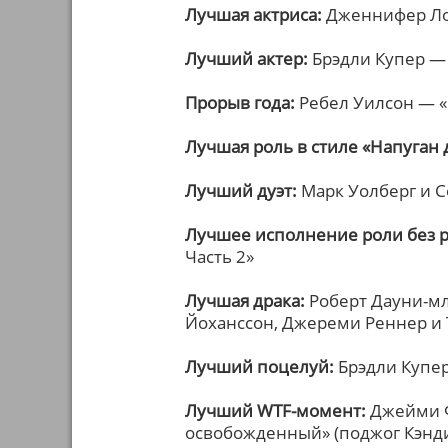
Лучшая актриса:
Дженнифер Ло
Лучший актер:
Брэдли Купер —
Прорыв года:
Ребел Уилсон — «
Лучшая роль в стиле «Напуган 
Лучший дуэт:
Марк Уолберг и С
Лучшее исполнение роли без 
Часть 2»
Лучшая драка:
Роберт Дауни-мл.
Йоханссон, Джереми Реннер и 
Лучший поцелуй:
Брэдли Купе
Лучший WTF-момент:
Джейми Ф
освобожденный» (поджог Кэнд