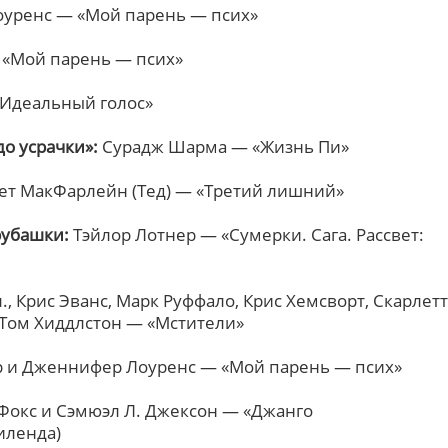
уренс — «Мой парень — псих»
 «Мой парень — псих»
Идеальный голос»
до усрачки»:
Сурадж Шарма — «Жизнь Пи»
ет МакФарлейн (Тед) — «Третий лишний»
рубашки:
Тэйлор Лотнер — «Сумерки. Сага. Рассвет:
, Крис Эванс, Марк Руффало, Крис Хемсворт, Скарлетт
Том Хиддлстон — «Мстители»
р и Дженнифер Лоуренс — «Мой парень — псих»
окс и Сэмюэл Л. Джексон — «Джанго
иленда)