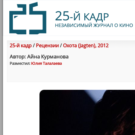
25-й кадр
/
Рецензии
/
Охота (Jagten), 2012
Автор: Айна Курманова
Разместил:
Юлия Талалаева