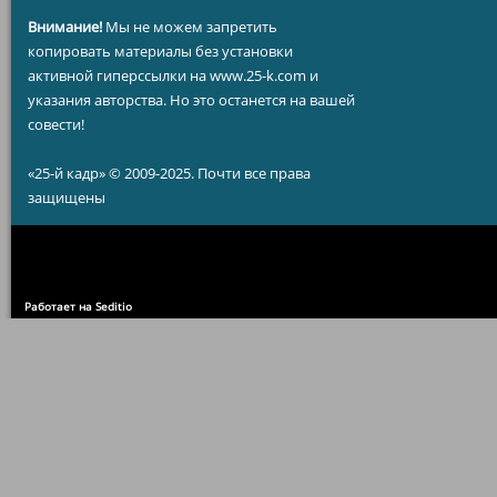
Внимание!
Мы не можем запретить
копировать материалы без установки
активной гиперссылки на www.25-k.com и
указания авторства. Но это останется на вашей
совести!
«25-й кадр» © 2009-2025. Почти все права
защищены
Работает на Seditio