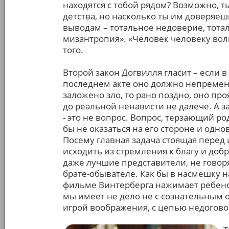
находятся с тобой рядом? Возможно, т
детства, но насколько ты им доверяе
выводам – тотальное недоверие, тота
мизантропия». «Человек человеку вол
того.
Второй закон Догвилля гласит – если в
последнем акте оно должно непременн
заложено зло, то рано поздно, оно пр
до реальной ненависти не далече. А з
- это не вопрос. Вопрос, терзающий р
бы не оказаться на его стороне и одн
Посему главная задача стоящая перед 
исходить из стремления к благу и доб
даже лучшие представители, не говор
брате-обывателе. Как бы в насмешку н
фильме Винтерберга нажимает ребенок
мы имеет не дело не с сознательным ог
игрой воображения, с цепью недогово