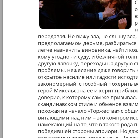
С
о
ю
р
н
передавая. Не вижу зла, не слышу зла, 
предполагаемом дерьме, разбираться в
легче назначить виновника, найти коз
кому угодно - и суду, и безличной толп
другую лавочку, переходы на другую ст
проблемы, нежелание даже говорить на
открытое насилие или гадости исподт
закономерный, способный похерить вс
герой Микельсона ее и херит приближ
доверие, к которому сам же призывал.
скандинавском стиле и обменов взаи
похожая на начало «Торжества» с общ
витающими над ним – это компромисс
намекающий на то, что в такого рода 
победившей стороны априори. Но даж
отсутствие и хватания за ружье. Не 