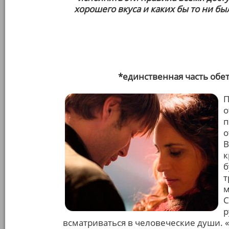
хорошего вкуса и каких бы то ни б
*единственная часть обет
П
о
п
о
В
к
б
т
м
С
р
всматриваться в человеческие души. 