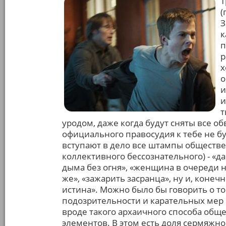
Т
(
З
к
п
р
х
о
и
и
т
уродом, даже когда будут сняты все об
официального правосудия к тебе не б
вступают в дело все штампы обществе
коллективного бессознательного) - «да
дыма без огня», «женщина в очереди н
же», «зажарить засранца», ну и, конеч
истина». Можно было бы говорить о том
подозрительности и карательных мер 
вроде такого архаичного способа общ
элементов. В этом есть доля сермяжно