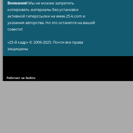
Внимание!
Мы не можем запретить
копировать материалы без установки
активной гиперссылки на www.25-k.com и
указания авторства. Но это останется на вашей
совести!
«25-й кадр» © 2009-2025. Почти все права
защищены
Работает на Seditio