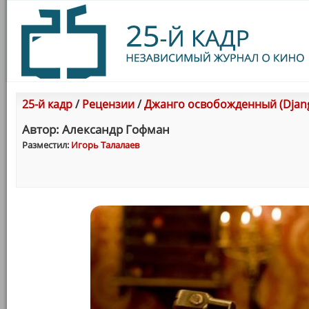
25-й кадр
/
Рецензии
/
Джанго освобожденный (Djang
Автор: Александр Гофман
Разместил:
Игорь Талалаев