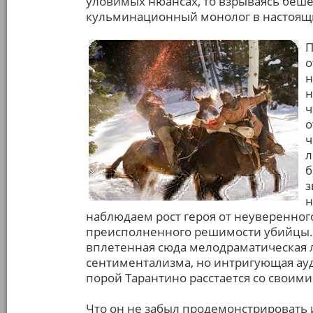
уловимых нюансах, то взрываясь беше
кульминационный монолог в настоящ
П
о
н
н
ч
о
ч
л
б
з
н
наблюдаем рост героя от неуверенного
преисполненного решимости убийцы. 
вплетенная сюда мелодраматическая л
сентиментализма, но интригующая ауди
порой Тарантино расстается со своими
Что он не забыл продемонстрировать и