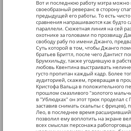
Вот и последнюю работу мэтра можно
своеобразный реверанс в сторону спа
предыдущей его работы. То есть чисто
сравнения напрашиваются как будто 
параллели. Сюжетная линия на сей ра
охотнике за головами по прозвищу Д
свободу рабу по имени Джанго, предв
Суть которой в том, чтобы Джанго по
братьев Бриттл, после чего Дантист п
Брумхильду, также угодившую в рабст
любовь Квентина выстраивать нелине
густо пропитан каждый кадр. Более тог
аудиторией, скажем, превращая в пр
Кристофа Вальца в положительного пер
прошлом смазливого "золотого мальчи
в "Ублюдках" он этот трюк проделал с 
заставив снимать скальпы с фрицев), п
Лео, в последнее время расширивший
позволил ему воплотить на экране ве
всех смыслах персонажа работорговца 