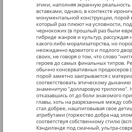
этики, наполняя экранную реальност
вставками, однако, в контексте ирон
монументальной конструкции, порой
который раз плюют на условности, п
чернокожих (в прошлый раз были евре
гибриде жанров и культур, рассуждая 
какого-либо морализаторства, но поро
неожиданно ядовитого и подлого двор
своих, не говоря о том, что слово "ниг
героев до самых финальных титров. Р
обычно консервативных продюсеров (е
порой заметно заигрывается с матери
соответствовать эпическому дыханию л
знаменитую "долларовую трилогию". 
отказавшись от до боли знакомого при
главы, хоть на разрезанные между со
стал добрее, нашпиговывая свое дет
атрибутами (торжество добра над зло
соответствуя собственному стилю (вс
Кэндилэнде под смачный, ультра-совр