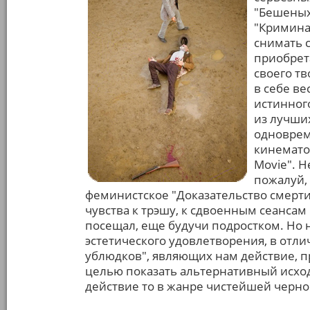
"Бешеных
"Кримина
снимать 
приобрет
своего тв
в себе в
истинног
из лучши
одноврем
кинематог
Movie". Н
пожалуй,
феминистское "Доказательство смерт
чувства к трэшу, к сдвоенным сеансам 
посещал, еще будучи подростком. Но 
эстетического удовлетворения, в отл
ублюдков", являющих нам действие, п
целью показать альтернативный исхо
действие то в жанре чистейшей черной