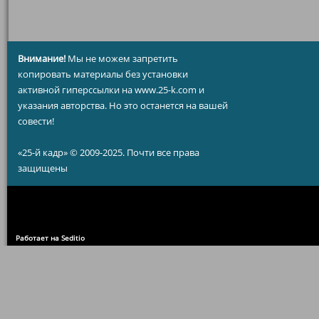
Внимание!
Мы не можем запретить
копировать материалы без установки
активной гиперссылки на www.25-k.com и
указания авторства. Но это останется на вашей
совести!
«25-й кадр» © 2009-2025. Почти все права
защищены
Работает на Seditio